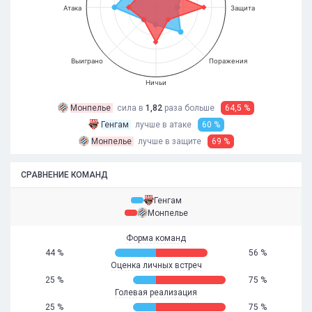
Атака
Защита
Выиграно
Поражения
Ничьи
Монпелье
сила в
1,82
раза
больше
64,5 %
Генгам
лучше в атаке
60 %
Монпелье
лучше в защите
69 %
СРАВНЕНИЕ КОМАНД
Генгам
Монпелье
Форма команд
44 %
56 %
Оценка личных встреч
25 %
75 %
Голевая реализация
25 %
75 %