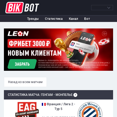
Тренды
Статистика
Канал
Бот
Назад ко всем матчам
СТАТИСТИКА МАТЧА: ГЕНГАМ - МОНПЕЛЬЕ
Франция / Лига 2 -
Тур 5