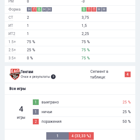
РМ
0
-3
Форма
Н
П
В
Н
Н
В
П
П
Н
Н
СТ
2
3,75
ИТ
1
1,5
ИТ2
1
2,25
1.5+
75 %
75 %
2.5+
25 %
75 %
3.5+
0 %
75 %
Сегмент в
Генгам
4
Очки и результаты
таблице:
Все игры
1
выиграно
25 %
4
1
ничьи
25 %
игры
2
поражения
50 %
1
4 (33,33 %)