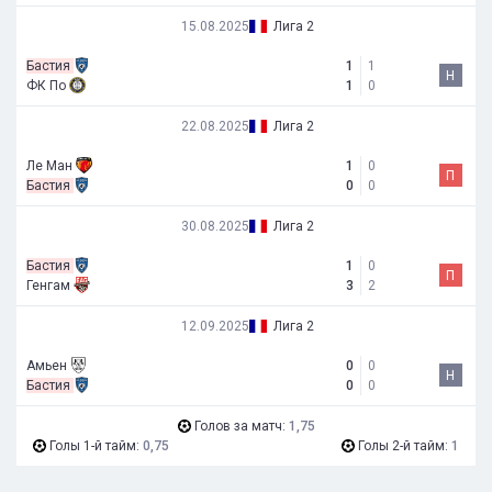
15.08.2025
Лига 2
Бастия
1
1
Н
ФК По
1
0
22.08.2025
Лига 2
Ле Ман
1
0
П
Бастия
0
0
30.08.2025
Лига 2
Бастия
1
0
П
Генгам
3
2
12.09.2025
Лига 2
Амьен
0
0
Н
Бастия
0
0
Голов за матч:
1,75
Голы 1-й тайм:
0,75
Голы 2-й тайм:
1