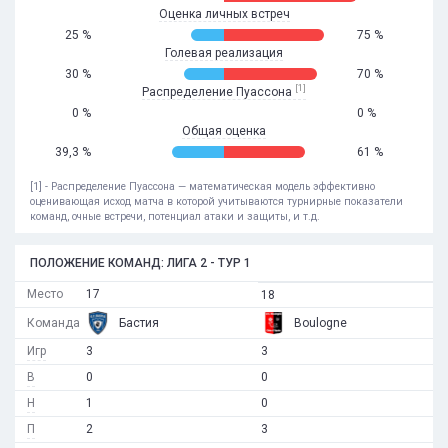
Оценка личных встреч
25 %
75 %
Голевая реализация
30 %
70 %
[1]
Распределение Пуассона
0 %
0 %
Общая оценка
39,3 %
61 %
[1] - Распределение Пуассона — математическая модель эффективно
оценивающая исход матча в которой учитываются турнирные показатели
команд, очные встречи, потенциал атаки и защиты, и т.д.
ПОЛОЖЕНИЕ КОМАНД: ЛИГА 2 - ТУР 1
Место
17
18
Команда
Бастия
Boulogne
Игр
3
3
В
0
0
Н
1
0
П
2
3