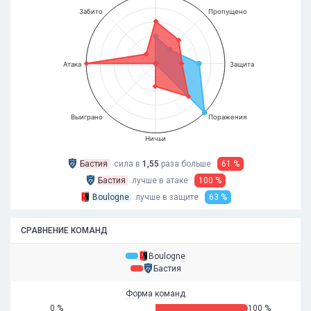
Забито
Пропущено
Атака
Защита
Выиграно
Поражения
Ничьи
Бастия
сила в
1,55
раза
больше
61 %
Бастия
лучше в атаке
100 %
Boulogne
лучше в защите
63 %
СРАВНЕНИЕ КОМАНД
Boulogne
Бастия
Форма команд
0 %
100 %