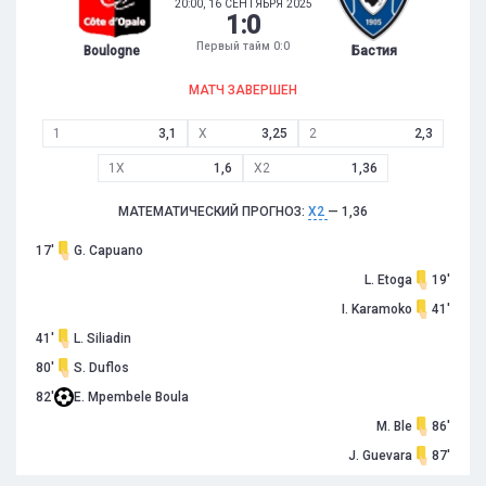
20:00, 16 СЕНТЯБРЯ 2025
1
:
0
Первый тайм 0:0
Boulogne
Бастия
МАТЧ ЗАВЕРШЕН
1
3,1
X
3,25
2
2,3
1X
1,6
X2
1,36
МАТЕМАТИЧЕСКИЙ ПРОГНОЗ:
X2
— 1,36
17'
G. Capuano
L. Etoga
19'
I. Karamoko
41'
41'
L. Siliadin
80'
S. Duflos
82'
E. Mpembele Boula
M. Ble
86'
J. Guevara
87'