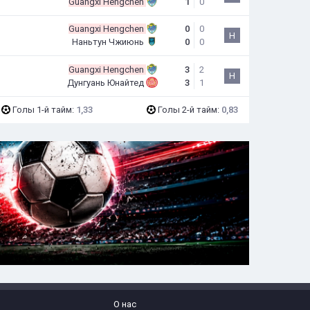
Guangxi Hengchen
1
0
Guangxi Hengchen
0
0
Н
Наньтун Чжиюнь
0
0
Guangxi Hengchen
3
2
Н
Дунгуань Юнайтед
3
1
Голы 1-й тайм:
1,33
Голы 2-й тайм:
0,83
О нас