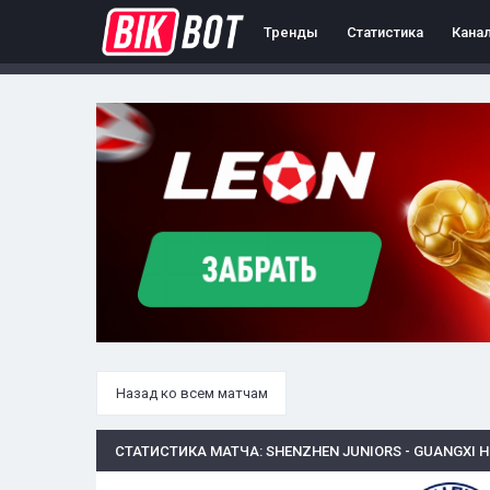
Тренды
Статистика
Кана
Назад ко всем матчам
СТАТИСТИКА МАТЧА: SHENZHEN JUNIORS - GUANGXI 