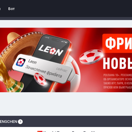
л
Бот
HENGCHEN