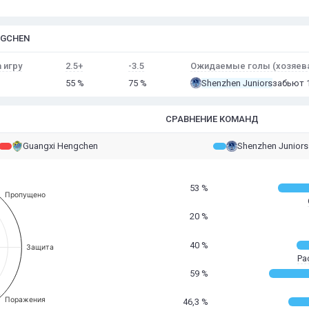
NGCHEN
 игру
2.5+
-3.5
Ожидаемые голы (хозяев
55 %
75 %
Shenzhen Juniors
забьют 1
СРАВНЕНИЕ КОМАНД
Guangxi Hengchen
Shenzhen Juniors
53 %
Пропущено
20 %
40 %
Защита
Ра
59 %
Поражения
46,3 %