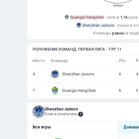
Ничьи
Guangxi Hengchen
сила в
1,16
раза
Shenzhen Juniors
лучше в ат
Команды
равны
в защи
ПОЛОЖЕНИЕ КОМАНД: ПЕРВАЯ ЛИГА - ТУР 11
Игр
В
Место
Команда
4
Shenzhen Juniors
6
4
7
Guangxi Hengchen
6
3
Shenzhen Juniors
Очки и результаты
Все игры
Домашн