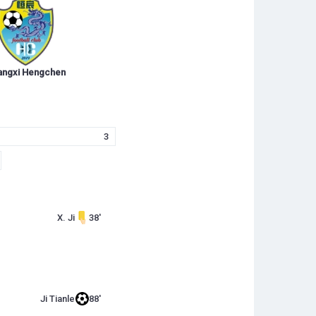
angxi Hengchen
3
X. Ji
38'
Ji Tianle
88'