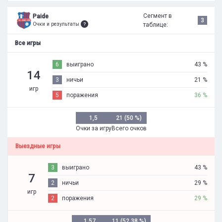
Сегмент в
Paide
3
Очки и результаты
таблице:
Все игры
6
выиграно
43 %
14
3
ничьи
21 %
игр
5
поражения
36 %
1,5
21 (50 %)
Очки за игру
Всего очков
Выездные игры
3
выиграно
43 %
7
2
ничьи
29 %
игр
2
поражения
29 %
1,57
11 (52,38 %)