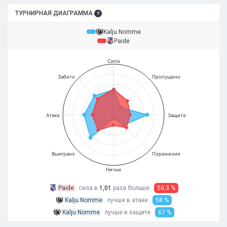
ТУРНИРНАЯ ДИАГРАММА
Kalju Nomme
Paide
Сила
Забито
Пропущено
Атака
Защита
Выиграно
Поражения
Ничьи
Paide
сила в
1,01
раза
больше
50,3 %
Kalju Nomme
лучше в атаке
58 %
Kalju Nomme
лучше в защите
67 %