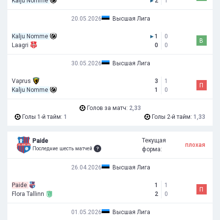
Kalju Nomme
▸
2
1
20.05.2026
Высшая Лига
Kalju Nomme
▸
1
0
В
Laagri
0
0
30.05.2026
Высшая Лига
Vaprus
3
1
П
Kalju Nomme
1
0
Голов за матч:
2,33
Голы 1-й тайм:
1
Голы 2-й тайм:
1,33
Текущая
Paide
плохая
Последние шесть матчей
форма:
26.04.2026
Высшая Лига
Paide
1
1
П
Flora Tallinn
2
0
01.05.2026
Высшая Лига