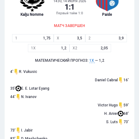
14:30, 14 ИЮНЯ 2026
1
:
1
Первый тайм 1:0
Kalju Nomme
Paide
МАТЧ ЗАВЕРШЕН
1
1,75
X
3,5
2
3,9
1X
1,2
X2
2,05
МАТЕМАТИЧЕСКИЙ ПРОГНОЗ:
1X
— 1,2
4'
R. Vukusic
Daniel Cabral
16'
35'
E. E. Lotar Eyang
44'
N. Ivanov
Victor Hugo
59'
H. Anier
68'
S. Luts
73'
73'
I. Jabir
83'
D. Mashchenko