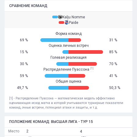
СРАВНЕНИЕ КОМАНД
Kalju Nomme
Paide
Форма команд
69 %
31 %
Оценка личных встреч
15 %
85 %
Голевая реализация
30 %
70 %
[1]
Распределение Пуассона
59 %
41 %
Общая оценка
49,7 %
50,3 %
[1] - Распределение Пуассона — математическая модель эффективно
оценивающая исход матча в которой учитываются турнирные показатели
команд, очные встречи, потенциал атаки и защиты, и т.д.
ПОЛОЖЕНИЕ КОМАНД: ВЫСШАЯ ЛИГА - ТУР 15
Место
2
4