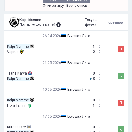
Очки за игру
Всего очков
Текущая
Kalju Nomme
средняя
Последние шесть матчей
форма:
26.04.2026
Высшая Лига
Kalju Nomme
1
0
П
Vaprus
2
2
01.05.2026
Высшая Лига
Trans Narva
0
0
В
Kalju Nomme
▸
3
2
10.05.2026
Высшая Лига
Kalju Nomme
0
0
П
Flora Tallinn
1
0
17.05.2026
Высшая Лига
Kuressaare
0
0
В