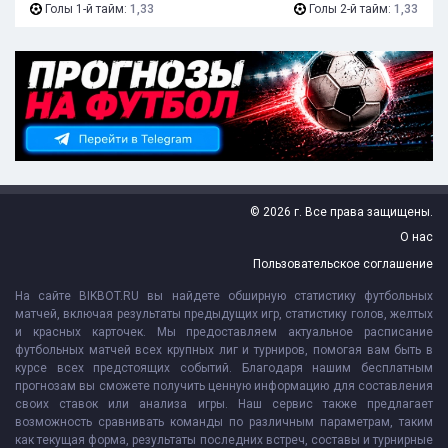
Голы 1-й тайм:
1,33
Голы 2-й тайм:
1,33
© 2026 г. Все права защищены.
О нас
Пользовательское соглашение
На сайте BIKBOT.RU вы найдете обширную статистику футбольных
матчей, включая результаты предыдущих игр, статистику голов, желтых
и красных карточек. Мы предоставляем актуальное расписание
футбольных матчей всех крупных лиг и турниров, помогая вам быть в
курсе всех предстоящих событий. Благодаря нашим бесплатным
прогнозам вы сможете получить ценную информацию для составления
своих ставок или анализа игры. Наш сервис также предлагает
возможность сравнивать команды по различным параметрам, таким
как текущая форма, результаты последних встреч, составы и турнирные