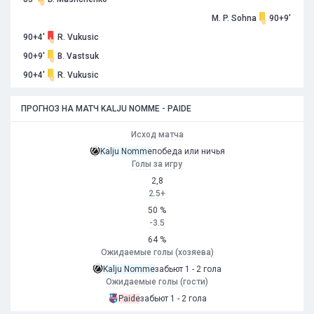
M. P. Sohna
90+9'
90+4'
R. Vukusic
90+9'
B. Vastsuk
90+4'
R. Vukusic
ПРОГНОЗ НА МАТЧ KALJU NOMME - PAIDE
Исход матча
Kalju Nomme
победа или ничья
Голы за игру
2,8
2.5+
50 %
-3.5
64 %
Ожидаемые голы (хозяева)
Kalju Nomme
забьют 1 - 2 гола
Ожидаемые голы (гости)
Paide
забьют 1 - 2 гола