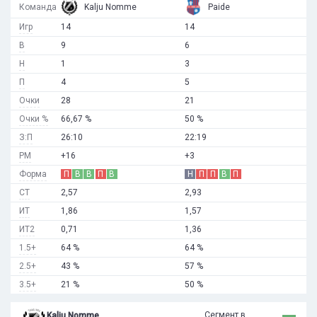
Команда
Kalju Nomme
Paide
Игр
14
14
В
9
6
Н
1
3
П
4
5
Очки
28
21
Очки %
66,67 %
50 %
З:П
26:10
22:19
РМ
+16
+3
Форма
П
В
В
П
В
Н
П
П
В
П
СТ
2,57
2,93
ИТ
1,86
1,57
ИТ2
0,71
1,36
1.5+
64 %
64 %
2.5+
43 %
57 %
3.5+
21 %
50 %
Сегмент в
Kalju Nomme