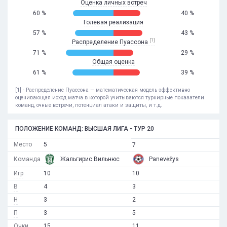
Оценка личных встреч
60 %
40 %
Голевая реализация
57 %
43 %
[1]
Распределение Пуассона
71 %
29 %
Общая оценка
61 %
39 %
[1] - Распределение Пуассона — математическая модель эффективно
оценивающая исход матча в которой учитываются турнирные показатели
команд, очные встречи, потенциал атаки и защиты, и т.д.
ПОЛОЖЕНИЕ КОМАНД: ВЫСШАЯ ЛИГА - ТУР 20
Место
5
7
Команда
Жальгирис Вильнюс
Panevėžys
Игр
10
10
В
4
3
Н
3
2
П
3
5
Очки
15
11