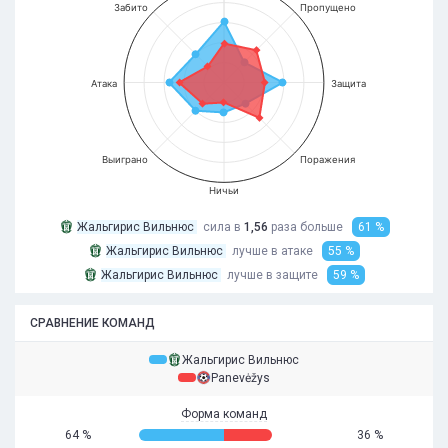
Забито
Пропущено
Атака
Защита
Выиграно
Поражения
Ничьи
Жальгирис Вильнюс
сила в
1,56
раза
больше
61 %
Жальгирис Вильнюс
лучше в атаке
55 %
Жальгирис Вильнюс
лучше в защите
59 %
СРАВНЕНИЕ КОМАНД
Жальгирис Вильнюс
Panevėžys
Форма команд
64 %
36 %