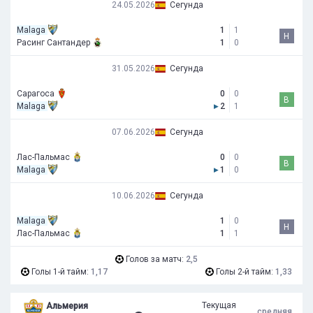
24.05.2026
Сегунда
Malaga
1
1
Н
Расинг Сантандер
1
0
31.05.2026
Сегунда
Сарагоса
0
0
В
Malaga
▸
2
1
07.06.2026
Сегунда
Лас-Пальмас
0
0
В
Malaga
▸
1
0
10.06.2026
Сегунда
Malaga
1
0
Н
Лас-Пальмас
1
1
Голов за матч:
2,5
Голы 1-й тайм:
1,17
Голы 2-й тайм:
1,33
Текущая
Альмерия
средняя