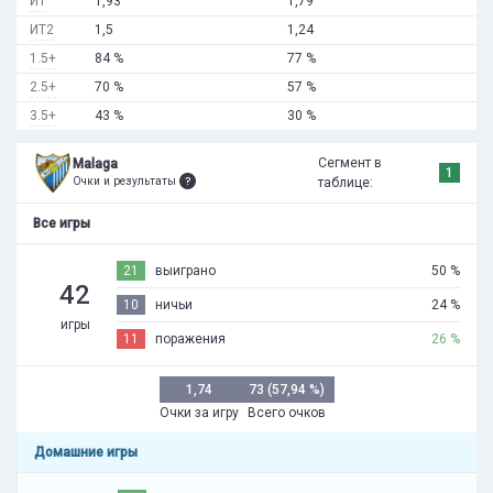
ИТ
1,93
1,79
ИТ2
1,5
1,24
1.5+
84 %
77 %
2.5+
70 %
57 %
3.5+
43 %
30 %
Сегмент в
Malaga
1
Очки и результаты
таблице:
Все игры
21
выиграно
50 %
42
10
ничьи
24 %
игры
11
поражения
26 %
1,74
73 (57,94 %)
Очки за игру
Всего очков
Домашние игры