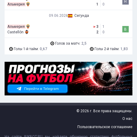
Н
Альмерия
1
0
09.06.2026
Сегунда
Альмерия
▸
3
1
В
Castellón
2
0
Голов за матч:
2,5
Голы 1-й тайм:
0,67
Голы 2-й тайм:
1,83
© 2026 г. Все права защищены.
О нас
Пользовательское соглашение
На сайте BIKBOT.RU вы найдете обширную статистику футбольных