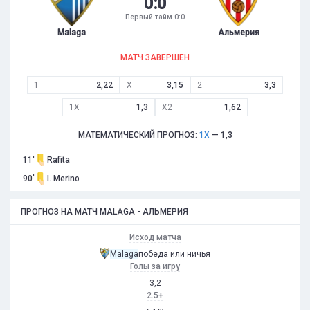
0
:
0
Первый тайм 0:0
Malaga
Альмерия
МАТЧ ЗАВЕРШЕН
1
2,22
X
3,15
2
3,3
1X
1,3
X2
1,62
МАТЕМАТИЧЕСКИЙ ПРОГНОЗ:
1X
— 1,3
11'
Rafita
90'
I. Merino
ПРОГНОЗ НА МАТЧ MALAGA - АЛЬМЕРИЯ
Исход матча
Malaga
победа или ничья
Голы за игру
3,2
2.5+