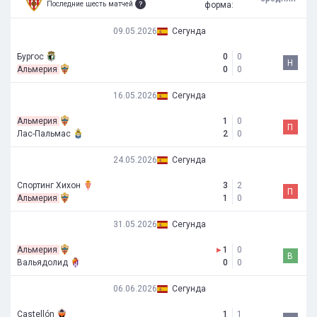
Последние шесть матчей
форма:
09.05.2026
Сегунда
Бургос
0
0
Н
Альмерия
0
0
16.05.2026
Сегунда
Альмерия
1
0
П
Лас-Пальмас
2
0
24.05.2026
Сегунда
Спортинг Хихон
3
2
П
Альмерия
1
0
31.05.2026
Сегунда
Альмерия
▸
1
0
В
Вальядолид
0
0
06.06.2026
Сегунда
Castellón
1
1