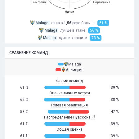
Выиграно
Поражения
Ничьи
Malaga
сила в
1,56
раза
больше
61 %
Malaga
лучше в атаке
56 %
Malaga
лучше в защите
73 %
СРАВНЕНИЕ КОМАНД
Malaga
Альмерия
Форма команд
61 %
39 %
Оценка личных встреч
62 %
38 %
Голевая реализация
53 %
47 %
[1]
Распределение Пуассона
61 %
39 %
Общая оценка
61 %
39 %