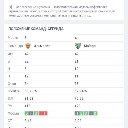
[1] - Распределение Пуассона — математическая модель эффективно
оценивающая исход матча в которой учитываются турнирные показатели
команд, очные встречи, потенциал атаки и защиты, и т.д.
ПОЛОЖЕНИЕ КОМАНД: СЕГУНДА
Место
3
4
Команда
Альмерия
Malaga
Игр
42
42
В
22
21
Н
8
10
П
12
11
Очки
74
73
Очки %
58,73 %
57,94 %
З:П
81:63
75:52
РМ
+18
+23
Форма
В
Н
В
П
П
Н
В
В
Н
В
СТ
3,43
3,02