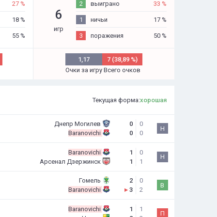
27 %
2
выиграно
33 %
6
18 %
1
ничьи
17 %
игр
55 %
3
поражения
50 %
1,17
7 (38,89 %)
Очки за игру
Всего очков
Текущая форма:
хорошая
Днепр Могилев
0
0
Н
Baranovichi
0
0
Baranovichi
1
0
Н
Арсенал Дзержинск
1
1
Гомель
2
0
В
Baranovichi
▸
3
2
Baranovichi
1
1
П