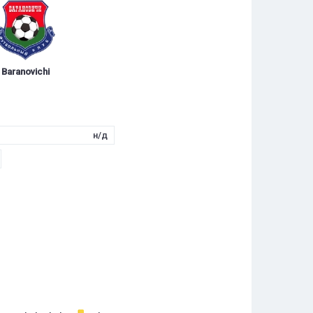
Baranovichi
н/д