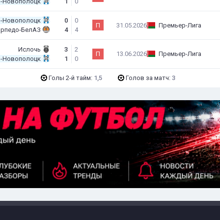
н-Новополоцк
1
0
н-Новополоцк
0
0
П
31.05.2026
Премьер-Лига
орпедо-БелАЗ
4
4
Ислочь
3
2
П
13.06.2026
Премьер-Лига
н-Новополоцк
1
0
Голы 2-й тайм:
1,5
Голов за матч:
3