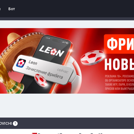
л
Бот
OVICHI