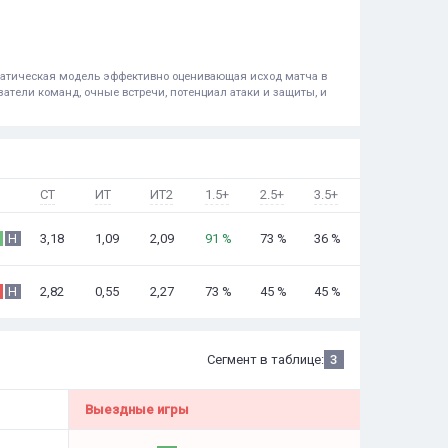
ематическая модель эффективно оценивающая исход матча в
атели команд, очные встречи, потенциал атаки и защиты, и
СТ
ИТ
ИТ2
1.5+
2.5+
3.5+
3,18
1,09
2,09
91 %
73 %
36 %
Н
2,82
0,55
2,27
73 %
45 %
45 %
Н
Сегмент в таблице:
3
Выездные игры