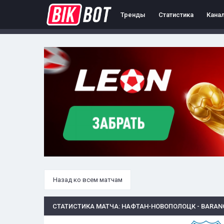
Тренды
Статистика
Кана
Назад ко всем матчам
СТАТИСТИКА МАТЧА: НАФТАН-НОВОПОЛОЦК - BARAN