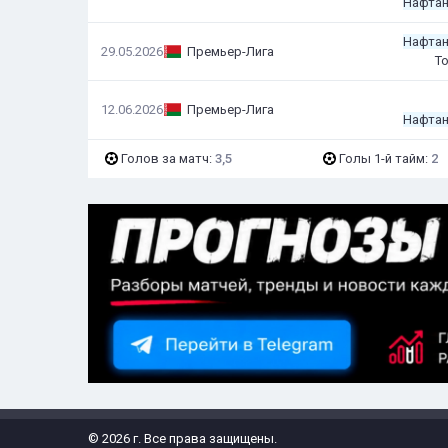
Нафта
Нафта
29.05.2026
Премьер-Лига
Т
12.06.2026
Премьер-Лига
Нафта
Голов за матч:
3,5
Голы 1-й тайм:
2
© 2026 г. Все права защищены.