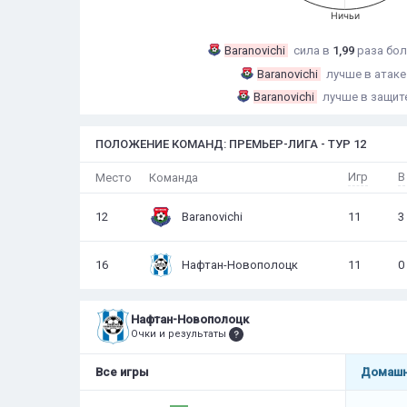
Ничьи
Baranovichi
сила в
1,99
раза
бо
Baranovichi
лучше в атаке
Baranovichi
лучше в защит
ПОЛОЖЕНИЕ КОМАНД: ПРЕМЬЕР-ЛИГА - ТУР 12
Игр
В
Место
Команда
12
Baranovichi
11
3
16
Нафтан-Новополоцк
11
0
Нафтан-Новополоцк
Очки и результаты
Все игры
Домашн