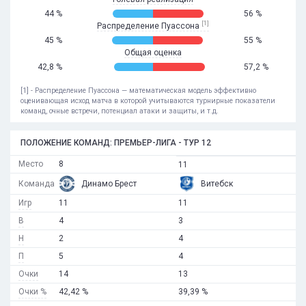
44 %
56 %
[1]
Распределение Пуассона
45 %
55 %
Общая оценка
42,8 %
57,2 %
[1] - Распределение Пуассона — математическая модель эффективно
оценивающая исход матча в которой учитываются турнирные показатели
команд, очные встречи, потенциал атаки и защиты, и т.д.
ПОЛОЖЕНИЕ КОМАНД: ПРЕМЬЕР-ЛИГА - ТУР 12
Место
8
11
Команда
Динамо Брест
Витебск
Игр
11
11
В
4
3
Н
2
4
П
5
4
Очки
14
13
Очки %
42,42 %
39,39 %