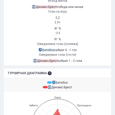
Исход матча
Динамо Брест
победа или ничья
Голы за игру
2,2
2.5+
41 %
-3.5
91 %
Ожидаемые голы (хозяева)
Витебск
забьют 0 - 1 гол
Ожидаемые голы (гости)
Динамо Брест
забьют 1 - 2 гола
ТУРНИРНАЯ ДИАГРАММА
Витебск
Динамо Брест
Сила
Забито
Пропущено