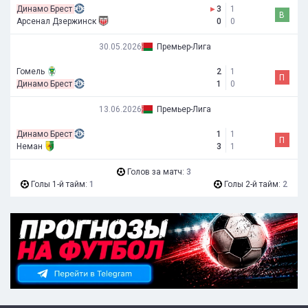
Динамо Брест
▸
3
1
В
Арсенал Дзержинск
0
0
30.05.2026
Премьер-Лига
Гомель
2
1
П
Динамо Брест
1
0
13.06.2026
Премьер-Лига
Динамо Брест
1
1
П
Неман
3
1
Голов за матч:
3
Голы 1-й тайм:
1
Голы 2-й тайм:
2