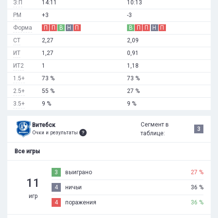
З:П
14:11
10:13
РМ
+3
-3
Форма
П
П
В
Н
П
В
П
П
Н
П
СТ
2,27
2,09
ИТ
1,27
0,91
ИТ2
1
1,18
1.5+
73 %
73 %
2.5+
55 %
27 %
3.5+
9 %
9 %
Сегмент в
Витебск
3
Очки и результаты
таблице:
Все игры
3
выиграно
27 %
11
4
ничьи
36 %
игр
4
поражения
36 %