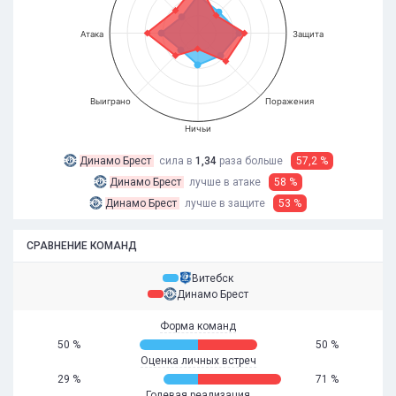
Атака
Защита
Выиграно
Поражения
Ничьи
Динамо Брест
сила в
1,34
раза
больше
57,2 %
Динамо Брест
лучше в атаке
58 %
Динамо Брест
лучше в защите
53 %
СРАВНЕНИЕ КОМАНД
Витебск
Динамо Брест
Форма команд
50 %
50 %
Оценка личных встреч
29 %
71 %
Голевая реализация