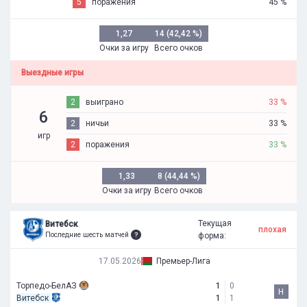
5
поражения
45 %
1,27
14 (42,42 %)
Очки за игру
Всего очков
Выездные игры
2
выиграно
33 %
6
2
ничьи
33 %
игр
2
поражения
33 %
1,33
8 (44,44 %)
Очки за игру
Всего очков
Текущая
Витебск
плохая
Последние шесть матчей
форма:
17.05.2026
Премьер-Лига
Торпедо-БелАЗ
1
0
Н
Витебск
1
1