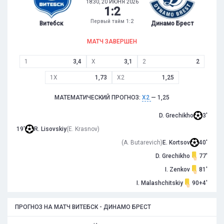
18:30, 20 ИЮНЯ 2026
1
:
2
Первый тайм 1:2
Витебск
Динамо Брест
МАТЧ ЗАВЕРШЕН
1
3,4
X
3,1
2
2
1X
1,73
X2
1,25
МАТЕМАТИЧЕСКИЙ ПРОГНОЗ:
X2
— 1,25
D. Grechikho
3'
19'
R. Lisovskiy
(E. Krasnov)
(A. Butarevich)
E. Kortsov
40'
D. Grechikho
77'
I. Zenkov
81'
I. Malashchitskiy
90+4'
ПРОГНОЗ НА МАТЧ ВИТЕБСК - ДИНАМО БРЕСТ