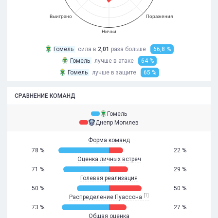
Выиграно
Поражения
Ничьи
Гомель
сила в
2,01
раза
больше
66,8 %
Гомель
лучше в атаке
64 %
Гомель
лучше в защите
65 %
СРАВНЕНИЕ КОМАНД
Гомель
Днепр Могилев
Форма команд
78 %
22 %
Оценка личных встреч
71 %
29 %
Голевая реализация
50 %
50 %
[1]
Распределение Пуассона
73 %
27 %
Общая оценка