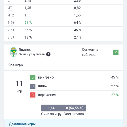
СТ
2,45
2,36
ИТ
1,45
0,82
ИТ2
1
1,55
1.5+
91 %
64 %
2.5+
36 %
45 %
3.5+
18 %
27 %
Сегмент в
Гомель
2
Очки и результаты
таблице:
Все игры
5
выиграно
45 %
11
3
ничьи
27 %
игр
3
поражения
27 %
1,64
18 (54,55 %)
Очки за игру
Всего очков
Домашние игры