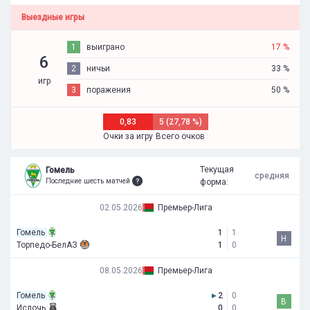
Выездные игры
1
выиграно
17 %
6
2
ничьи
33 %
игр
3
поражения
50 %
0,83
5 (27,78 %)
Очки за игру
Всего очков
Текущая
Гомель
средняя
Последние шесть матчей
форма:
02.05.2026
Премьер-Лига
Гомель
1
1
Н
Торпедо-БелАЗ
1
0
08.05.2026
Премьер-Лига
Гомель
▸
2
0
В
Ислочь
0
0