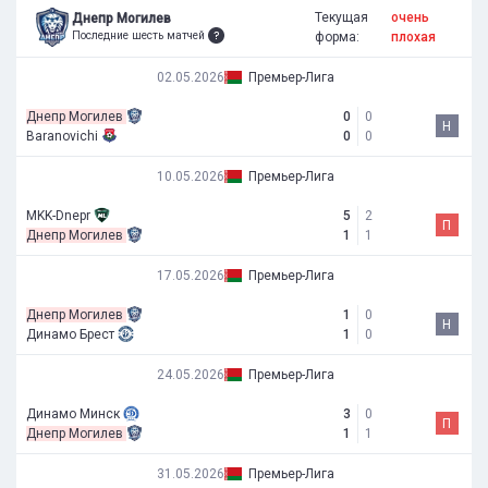
Текущая
очень
Днепр Могилев
Последние шесть матчей
форма:
плохая
02.05.2026
Премьер-Лига
Днепр Могилев
0
0
Н
Baranovichi
0
0
10.05.2026
Премьер-Лига
MKK-Dnepr
5
2
П
Днепр Могилев
1
1
17.05.2026
Премьер-Лига
Днепр Могилев
1
0
Н
Динамо Брест
1
0
24.05.2026
Премьер-Лига
Динамо Минск
3
0
П
Днепр Могилев
1
1
31.05.2026
Премьер-Лига