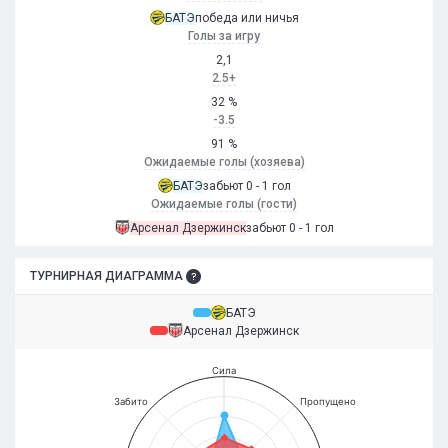
БАТЭ
победа или ничья
Голы за игру
2,1
2.5+
32 %
-3.5
91 %
Ожидаемые голы (хозяева)
БАТЭ
забьют 0 - 1 гол
Ожидаемые голы (гости)
Арсенал Дзержинск
забьют 0 - 1 гол
ТУРНИРНАЯ ДИАГРАММА
БАТЭ
Арсенал Дзержинск
Сила
Забито
Пропущено