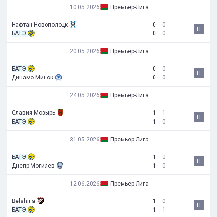
10.05.2026
Премьер-Лига
Нафтан-Новополоцк
0
0
Н
БАТЭ
0
0
20.05.2026
Премьер-Лига
БАТЭ
0
0
Н
Динамо Минск
0
0
24.05.2026
Премьер-Лига
Славия Мозырь
1
1
Н
БАТЭ
1
0
31.05.2026
Премьер-Лига
БАТЭ
1
0
Н
Днепр Могилев
1
0
12.06.2026
Премьер-Лига
Belshina
1
0
Н
БАТЭ
1
1