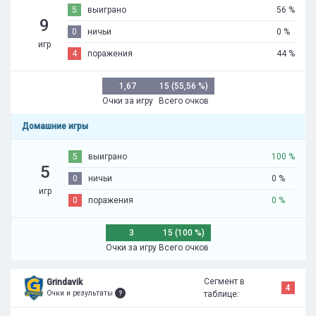
5
выиграно
56 %
9
0
ничьи
0 %
игр
4
поражения
44 %
1,67
15 (55,56 %)
Очки за игру
Всего очков
Домашние игры
5
выиграно
100 %
5
0
ничьи
0 %
игр
0
поражения
0 %
3
15 (100 %)
Очки за игру
Всего очков
Сегмент в
Grindavik
4
Очки и результаты
таблице: