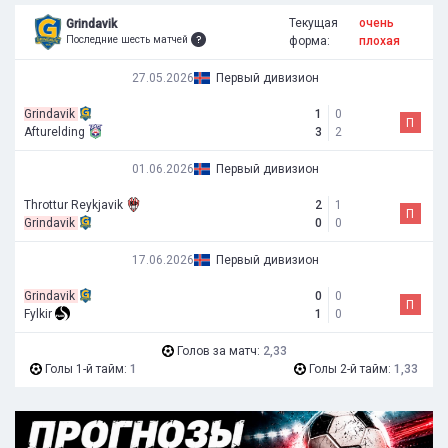
Текущая
очень
Grindavik
Последние шесть матчей
форма:
плохая
27.05.2026
Первый дивизион
Grindavik
1
0
П
Afturelding
3
2
01.06.2026
Первый дивизион
Throttur Reykjavik
2
1
П
Grindavik
0
0
17.06.2026
Первый дивизион
Grindavik
0
0
П
Fylkir
1
0
Голов за матч:
2,33
Голы 1-й тайм:
1
Голы 2-й тайм:
1,33