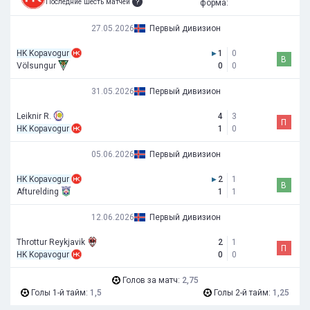
Последние шесть матчей
форма:
27.05.2026
Первый дивизион
HK Kopavogur
▸
1
0
В
Völsungur
0
0
31.05.2026
Первый дивизион
Leiknir R.
4
3
П
HK Kopavogur
1
0
05.06.2026
Первый дивизион
HK Kopavogur
▸
2
1
В
Afturelding
1
1
12.06.2026
Первый дивизион
Throttur Reykjavik
2
1
П
HK Kopavogur
0
0
Голов за матч:
2,75
Голы 1-й тайм:
1,5
Голы 2-й тайм:
1,25