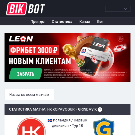
Тренды
Статистика
Канал
Бот
Назад ко всем матчам
СТАТИСТИКА МАТЧА: HK KOPAVOGUR - GRINDAVIK
Исландия / Первый
дивизион - Тур 10