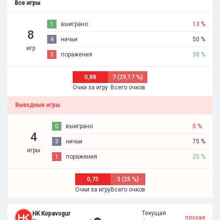
Все игры
1
выиграно
13 %
8
4
ничьи
50 %
игр
3
поражения
38 %
0,88
7 (29,17 %)
Очки за игру
Всего очков
Выездные игры
0
выиграно
0 %
4
3
ничьи
75 %
игры
1
поражения
25 %
0,75
3 (25 %)
Очки за игру
Всего очков
Текущая
HK Kopavogur
плохая