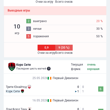
Очки за игру
Всего очков
Выездные игры
2
выиграно
20 %
10
3
ничьи
30 %
игр
5
поражения
50 %
0,9
9 (30 %)
Очки за игру
Всего очков
Текущая
очень
Корк Сити
Последние шесть матчей
форма:
хорошая
25.05.2026
Первый Дивизион
Трити Юнайтед
0
0
В
Корк Сити
▸
1
1
16.05.2026
Первый Дивизион
Лонгфорд Таун
0
0