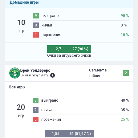
Домашние игры
9
выиграно
90 %
10
0
ничьи
0 %
игр
1
поражения
10 %
2,7
27 (90 %)
Очки за игру
Всего очков
Сегмент в
Брей Уондерерс
2
Очки и результаты
таблице:
Все игры
8
выиграно
40 %
20
7
ничьи
35 %
игр
5
поражения
25 %
1,55
31 (51,67 %)