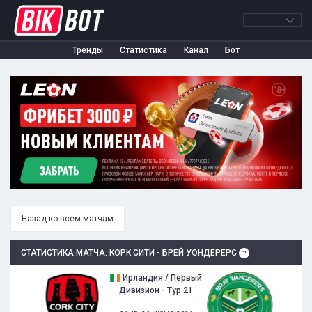
Тренды
Статистика
Канал
Бот
Назад ко всем матчам
СТАТИСТИКА МАТЧА: КОРК СИТИ - БРЕЙ УОНДЕРЕРС
Ирландия / Первый
Дивизион - Тур 21