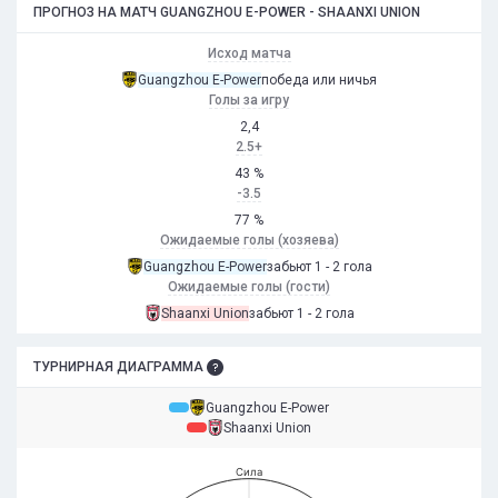
ПРОГНОЗ НА МАТЧ GUANGZHOU E-POWER - SHAANXI UNION
Исход матча
Guangzhou E-Power
победа или ничья
Голы за игру
2,4
2.5+
43 %
-3.5
77 %
Ожидаемые голы (хозяева)
Guangzhou E-Power
забьют 1 - 2 гола
Ожидаемые голы (гости)
Shaanxi Union
забьют 1 - 2 гола
ТУРНИРНАЯ ДИАГРАММА
Guangzhou E-Power
Shaanxi Union
Сила