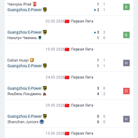
Чанчунь Ятай
1
1
В
Guangzhou E-Power
▸
2
1
02.05.2026
Первая Лига
Guangzhou E-Power
▸
3
2
В
Наньтун Чжиюнь
1
0
10.05.2026
Первая Лига
Dalian Huayi
1
1
Н
Guangzhou E-Power
1
1
24.05.2026
Первая Лига
Guangzhou E-Power
3
0
П
Яньбянь Лонджинь
4
2
29.05.2026
Первая Лига
Guangzhou E-Power
0
0
Н
Shenzhen Juniors
0
0
13.06.2026
Первая Лига