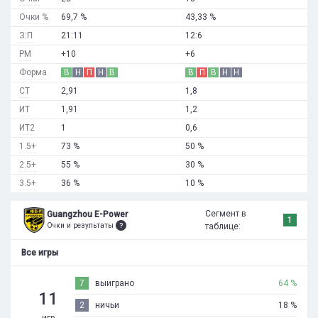
Очки %
69,7 %
43,33 %
З:П
21:11
12:6
РМ
+10
+6
Форма
В
Н
П
Н
В
В
П
В
Н
Н
СТ
2,91
1,8
ИТ
1,91
1,2
ИТ2
1
0,6
1.5+
73 %
50 %
2.5+
55 %
30 %
3.5+
36 %
10 %
Сегмент в
Guangzhou E-Power
1
Очки и результаты
таблице:
Все игры
7
выиграно
64 %
11
2
ничьи
18 %
игр