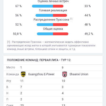
Оценка личных встреч
67 %
33 %
Голевая реализация
56 %
44 %
[1]
Распределение Пуассона
52 %
48 %
Общая оценка
50,8 %
49,2 %
[1] - Распределение Пуассона — математическая модель эффективно
оценивающая исход матча в которой учитываются турнирные показатели
команд, очные встречи, потенциал атаки и защиты, и т.д.
ПОЛОЖЕНИЕ КОМАНД: ПЕРВАЯ ЛИГА - ТУР 12
Место
1
9
Команда
Guangzhou E-Power
Shaanxi Union
Игр
11
10
В
7
3
Н
2
4
П
2
3
Очки
23
13