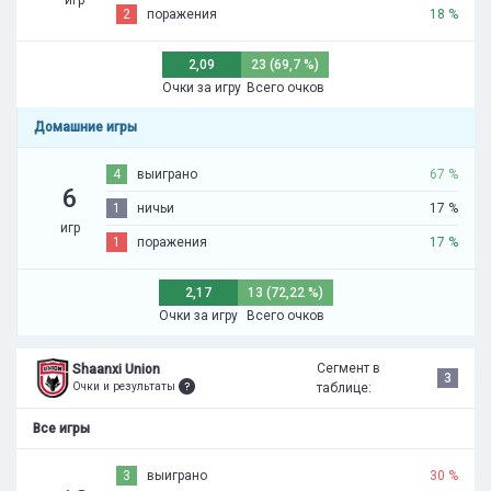
2
поражения
18 %
2,09
23 (69,7 %)
Очки за игру
Всего очков
Домашние игры
4
выиграно
67 %
6
1
ничьи
17 %
игр
1
поражения
17 %
2,17
13 (72,22 %)
Очки за игру
Всего очков
Сегмент в
Shaanxi Union
3
Очки и результаты
таблице:
Все игры
3
выиграно
30 %