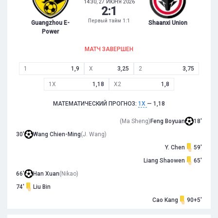
14:30, 27 ИЮНЯ 2026
2
:
1
Первый тайм 1:1
Guangzhou E-
Shaanxi Union
Power
МАТЧ ЗАВЕРШЕН
1
1,9
X
3,25
2
3,75
1X
1,18
X2
1,8
МАТЕМАТИЧЕСКИЙ ПРОГНОЗ:
1X
— 1,18
(Ma Sheng)
Feng Boyuan
18'
30'
Wang Chien-Ming
(J. Wang)
Y. Chen
59'
Liang Shaowen
65'
66'
Han Xuan
(Nikao)
74'
Liu Bin
Cao Kang
90+5'