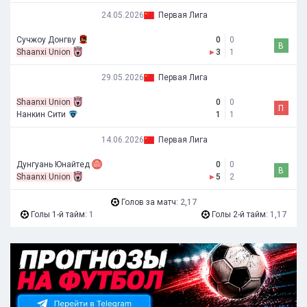
24.05.2026
Первая Лига
Сучжоу Донгву
0
0
В
Shaanxi Union
▸
3
1
29.05.2026
Первая Лига
Shaanxi Union
0
0
П
Нанкин Сити
1
1
14.06.2026
Первая Лига
Дунгуань Юнайтед
0
0
В
Shaanxi Union
▸
5
2
Голов за матч:
2,17
Голы 1-й тайм:
1
Голы 2-й тайм:
1,17