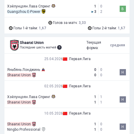
Хэйлунцзян Лава Спринг
1
0
В
Guangzhou E-Power
▸
3
2
Голов за матч:
3,33
Голы 1-й тайм:
1,67
Голы 2-й тайм:
1,67
Текущая
Shaanxi Union
средняя
Последние шесть матчей
форма:
25.04.2026
Первая Лига
Яньбянь Лонджинь
0
0
Н
Shaanxi Union
0
0
02.05.2026
Первая Лига
Хэйлунцзян Лава Спринг
1
1
Н
Shaanxi Union
1
1
10.05.2026
Первая Лига
Shaanxi Union
1
0
Н
Ningbo Professional
1
0