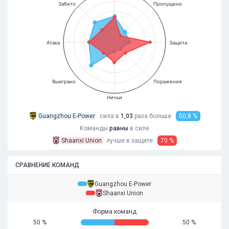
Забито
Пропущено
Атака
Защита
Выиграно
Поражения
Ничьи
Guangzhou E-Power
сила в
1,03
раза
больше
50,8 %
Команды
равны
в силе
Shaanxi Union
лучше в защите
70 %
СРАВНЕНИЕ КОМАНД
Guangzhou E-Power
Shaanxi Union
Форма команд
50 %
50 %