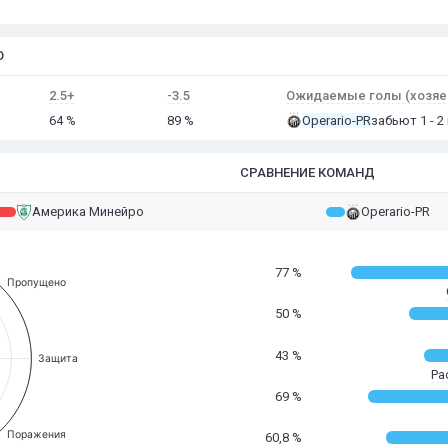
О
2.5+
-3.5
Ожидаемые голы (хозяе
64 %
89 %
Operario-PR
забьют 1 - 2
СРАВНЕНИЕ КОМАНД
Америка Минейро
Operario-PR
77 %
Пропущено
50 %
43 %
Защита
Ра
69 %
Поражения
60,8 %