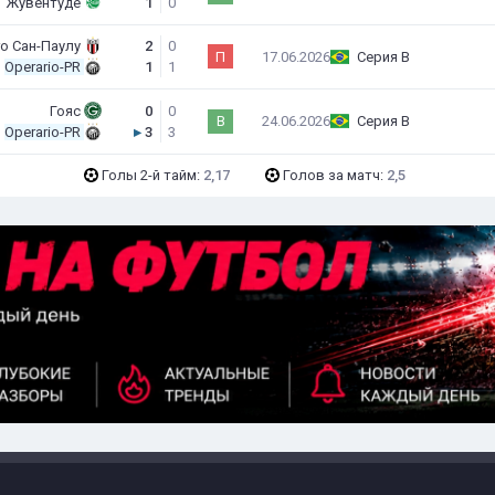
Жувентуде
1
0
о Сан-Паулу
2
0
П
17.06.2026
Серия B
Operario-PR
1
1
Гояс
0
0
В
24.06.2026
Серия B
Operario-PR
▸
3
3
Голы 2-й тайм:
2,17
Голов за матч:
2,5