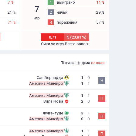
7 %
1
выиграно
14 %
7
21 %
2
ничьи
29 %
игр
71 %
4
поражения
57 %
0,71
5 (23,81 %)
Очки за игру
Всего очков
Текущая форма:
плохая
Сан-Бернардо
1
0
Н
Америка Минейро
1
1
Америка Минейро
1
1
П
Вила Нова
2
0
Жувентуде
3
1
П
Америка Минейро
0
0
Америка Минейро
1
1
П