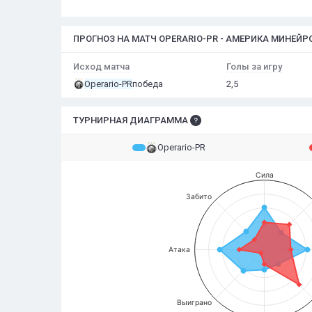
ПРОГНОЗ НА МАТЧ OPERARIO-PR - АМЕРИКА МИНЕЙР
Исход матча
Голы за игру
Operario-PR
победа
2,5
ТУРНИРНАЯ ДИАГРАММА
Operario-PR
Сила
Забито
Атака
Выиграно