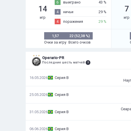
6
выиграно
43 %
14
7
4
ничьи
29 %
игр
игр
4
поражения
29 %
1,57
22 (52,38 %)
Очки за игру
Всего очков
Operario-PR
Последние шесть матчей
16.05.2026
Серия B
Нау
25.05.2026
Серия B
Сеар
31.05.2026
Серия B
06.06.2026
Серия B