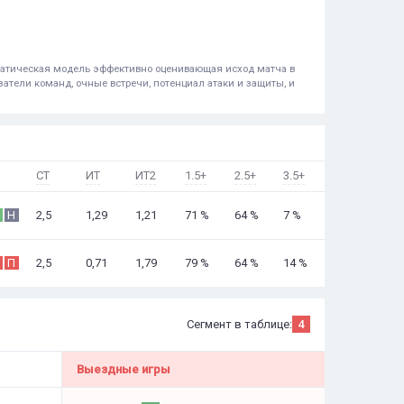
ематическая модель эффективно оценивающая исход матча в
атели команд, очные встречи, потенциал атаки и защиты, и
СТ
ИТ
ИТ2
1.5+
2.5+
3.5+
2,5
1,29
1,21
71 %
64 %
7 %
Н
2,5
0,71
1,79
79 %
64 %
14 %
П
Сегмент в таблице:
4
Выездные игры