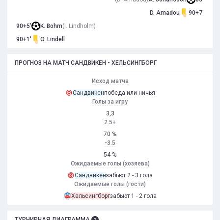
D. Amadou
90+7'
90+5'
K. Bohm
(I. Lindholm)
90+1'
O. Lindell
ПРОГНОЗ НА МАТЧ САНДВИКЕН - ХЕЛЬСИНГБОРГ
Исход матча
Сандвикен
победа или ничья
Голы за игру
3,3
2.5+
70 %
-3.5
54 %
Ожидаемые голы (хозяева)
Сандвикен
забьют 2 - 3 гола
Ожидаемые голы (гости)
Хельсингборг
забьют 1 - 2 гола
ТУРНИРНАЯ ДИАГРАММА