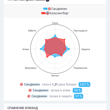
Сандвикен
Хельсингборг
Сила
Забито
Пропущено
Атака
Защита
Выиграно
Поражения
Ничьи
Сандвикен
сила в
1,21
раза
больше
54,7 %
Сандвикен
лучше в атаке
58 %
Сандвикен
лучше в защите
57 %
СРАВНЕНИЕ КОМАНД