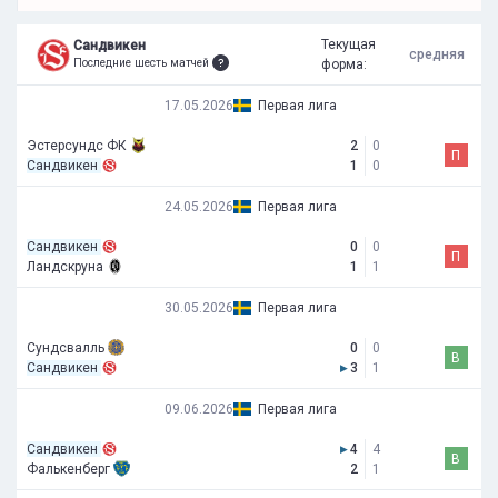
Текущая
Сандвикен
средняя
Последние шесть матчей
форма:
17.05.2026
Первая лига
Эстерсундc ФК
2
0
П
Сандвикен
1
0
24.05.2026
Первая лига
Сандвикен
0
0
П
Ландскруна
1
1
30.05.2026
Первая лига
Сундсвалль
0
0
В
Сандвикен
▸
3
1
09.06.2026
Первая лига
Сандвикен
▸
4
4
В
Фалькенберг
2
1