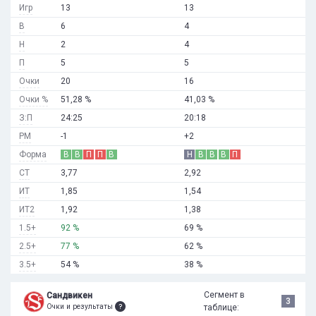
Игр
13
13
В
6
4
Н
2
4
П
5
5
Очки
20
16
Очки %
51,28 %
41,03 %
З:П
24:25
20:18
РМ
-1
+2
Форма
В
В
П
П
В
Н
В
В
В
П
СТ
3,77
2,92
ИТ
1,85
1,54
ИТ2
1,92
1,38
1.5+
92 %
69 %
2.5+
77 %
62 %
3.5+
54 %
38 %
Сегмент в
Сандвикен
3
Очки и результаты
таблице: