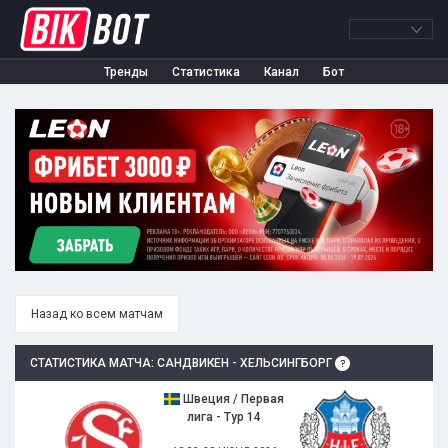
Тренды
Статистика
Канал
Бот
Назад ко всем матчам
СТАТИСТИКА МАТЧА: САНДВИКЕН - ХЕЛЬСИНГБОРГ
Швеция / Первая
лига - Тур 14