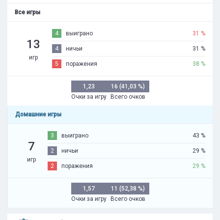
Все игры
4
выиграно
31 %
13
4
ничьи
31 %
игр
5
поражения
38 %
1,23
16 (41,03 %)
Очки за игру
Всего очков
Домашние игры
3
выиграно
43 %
7
2
ничьи
29 %
игр
2
поражения
29 %
1,57
11 (52,38 %)
Очки за игру
Всего очков