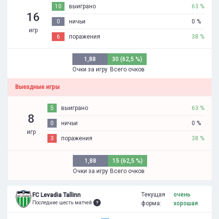
10
выиграно
63 %
16
0
ничьи
0 %
игр
6
поражения
38 %
1,88
30 (62,5 %)
Очки за игру
Всего очков
Выездные игры
5
выиграно
63 %
8
0
ничьи
0 %
игр
3
поражения
38 %
1,88
15 (62,5 %)
Очки за игру
Всего очков
Текущая
очень
FC Levadia Tallinn
Последние шесть матчей
форма:
хорошая