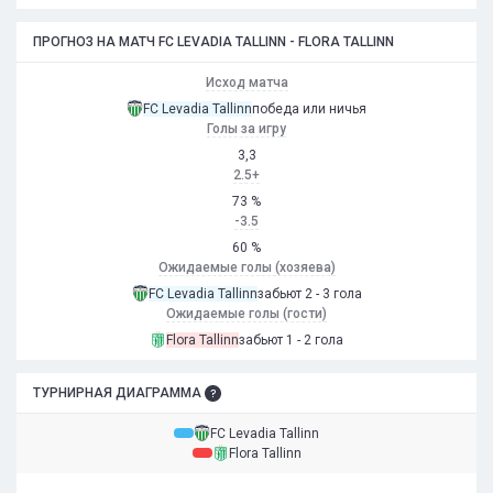
ПРОГНОЗ НА МАТЧ FC LEVADIA TALLINN - FLORA TALLINN
Исход матча
FC Levadia Tallinn
победа или ничья
Голы за игру
3,3
2.5+
73 %
-3.5
60 %
Ожидаемые голы (хозяева)
FC Levadia Tallinn
забьют 2 - 3 гола
Ожидаемые голы (гости)
Flora Tallinn
забьют 1 - 2 гола
ТУРНИРНАЯ ДИАГРАММА
FC Levadia Tallinn
Flora Tallinn