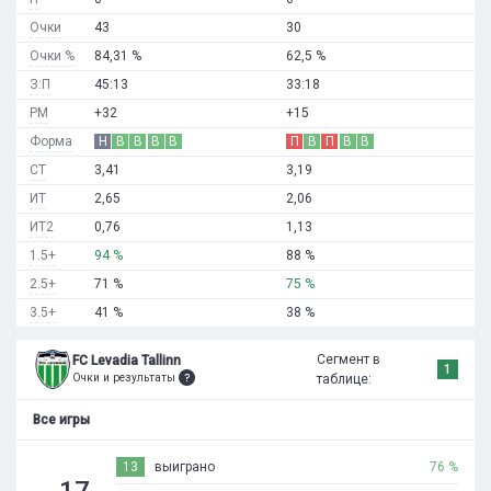
Очки
43
30
Очки %
84,31 %
62,5 %
З:П
45:13
33:18
РМ
+32
+15
Форма
Н
В
В
В
В
П
В
П
В
В
СТ
3,41
3,19
ИТ
2,65
2,06
ИТ2
0,76
1,13
1.5+
94 %
88 %
2.5+
71 %
75 %
3.5+
41 %
38 %
Сегмент в
FC Levadia Tallinn
1
Очки и результаты
таблице:
Все игры
13
выиграно
76 %
17