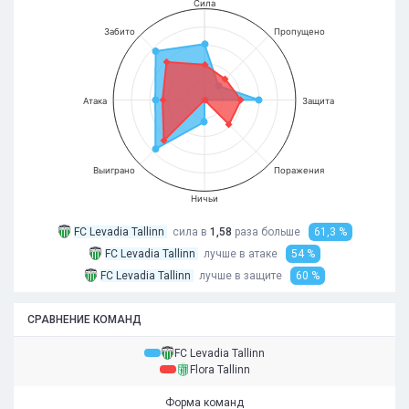
Сила
Забито
Пропущено
Атака
Защита
Выиграно
Поражения
Ничьи
FC Levadia Tallinn
сила в
1,58
раза
больше
61,3 %
FC Levadia Tallinn
лучше в атаке
54 %
FC Levadia Tallinn
лучше в защите
60 %
СРАВНЕНИЕ КОМАНД
FC Levadia Tallinn
Flora Tallinn
Форма команд