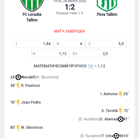
19:00, 28 ИЮНЯ 2026
1
:
2
Первый тайм 1:0
FC Levadia
Flora Tallinn
Tallinn
МАТЧ ЗАВЕРШЕН
1
1,44
X
4
2
5,5
1X
1,12
X2
2,5
МАТЕМАТИЧЕСКИЙ ПРОГНОЗ:
1X
— 1,12
24'
Wendell
(M. Skvortsov)
38'
R. Peetson
I. Antonov
55'
70'
Joao Pedro
S. Tovstik
72'
(D. Kuraksin)
S. Alamaa
81'
85'
M. Skvortsov
(D. Kuraksin)
T. Usta
90+3'