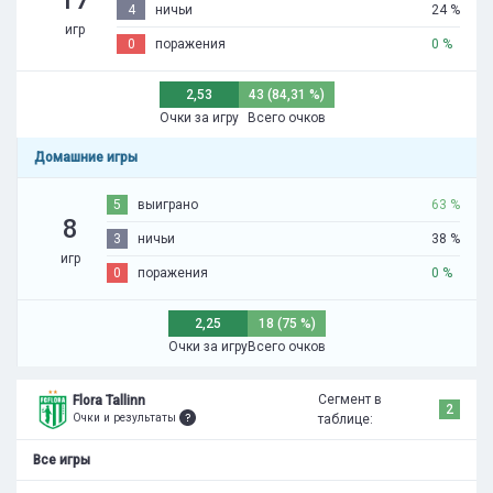
4
ничьи
24 %
игр
0
поражения
0 %
2,53
43 (84,31 %)
Очки за игру
Всего очков
Домашние игры
5
выиграно
63 %
8
3
ничьи
38 %
игр
0
поражения
0 %
2,25
18 (75 %)
Очки за игру
Всего очков
Сегмент в
Flora Tallinn
2
Очки и результаты
таблице:
Все игры