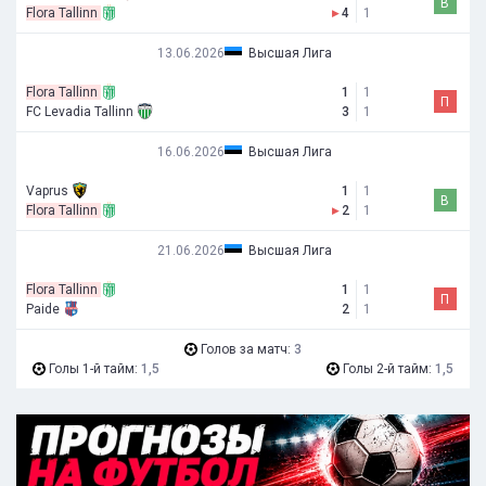
В
Flora Tallinn
▸
4
1
13.06.2026
Высшая Лига
Flora Tallinn
1
1
П
FC Levadia Tallinn
3
1
16.06.2026
Высшая Лига
Vaprus
1
1
В
Flora Tallinn
▸
2
1
21.06.2026
Высшая Лига
Flora Tallinn
1
1
П
Paide
2
1
Голов за матч:
3
Голы 1-й тайм:
1,5
Голы 2-й тайм:
1,5