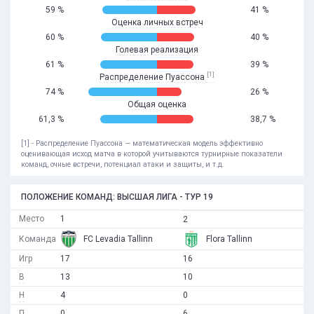
59 %
41 %
Оценка личных встреч
60 %
40 %
Голевая реализация
61 %
39 %
[1]
Распределение Пуассона
74 %
26 %
Общая оценка
61,3 %
38,7 %
[1] - Распределение Пуассона — математическая модель эффективно
оценивающая исход матча в которой учитываются турнирные показатели
команд, очные встречи, потенциал атаки и защиты, и т.д.
ПОЛОЖЕНИЕ КОМАНД: ВЫСШАЯ ЛИГА - ТУР 19
Место
1
2
Команда
FC Levadia Tallinn
Flora Tallinn
Игр
17
16
В
13
10
Н
4
0
П
0
6