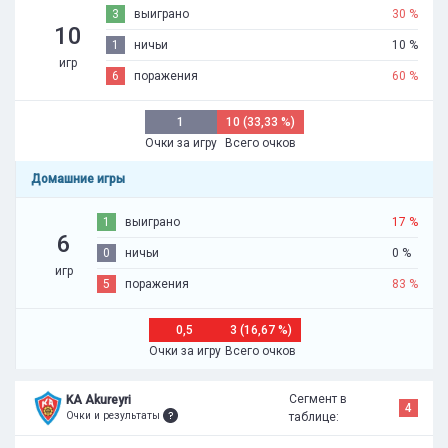
3
выиграно
30 %
10
1
ничьи
10 %
игр
6
поражения
60 %
1
10 (33,33 %)
Очки за игру
Всего очков
Домашние игры
1
выиграно
17 %
6
0
ничьи
0 %
игр
5
поражения
83 %
0,5
3 (16,67 %)
Очки за игру
Всего очков
Сегмент в
KA Akureyri
4
Очки и результаты
таблице: