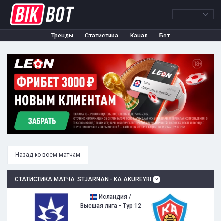
Тренды
Статистика
Канал
Бот
Назад ко всем матчам
СТАТИСТИКА МАТЧА: STJARNAN - KA AKUREYRI
Исландия /
Высшая лига - Тур 12