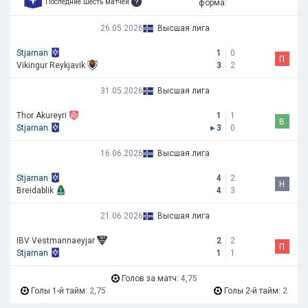
Последние шесть матчей
форма:
26.05.2026
Высшая лига
Stjarnan
1
0
П
Vikingur Reykjavik
3
2
31.05.2026
Высшая лига
Thor Akureyri
1
1
В
Stjarnan
▸
3
0
16.06.2026
Высшая лига
Stjarnan
4
2
Н
Breidablik
4
3
21.06.2026
Высшая лига
IBV Vestmannaeyjar
2
2
П
Stjarnan
1
1
Голов за матч:
4,75
Голы 1-й тайм:
2,75
Голы 2-й тайм:
2