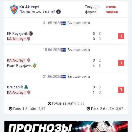
Текущая
очень
KA Akureyri
Последние шесть матчей
форма:
плохая
31.05.2026
Высшая лига
KR Reykjavik
5
3
П
KA Akureyri
3
0
15.06.2026
Высшая лига
KA Akureyri
3
2
П
Fram Reykjavik
4
3
21.06.2026
Высшая лига
Breidablik
3
0
П
KA Akureyri
1
0
Голов за матч:
6,33
Голы 1-й тайм:
2,67
Голы 2-й тайм:
3,67