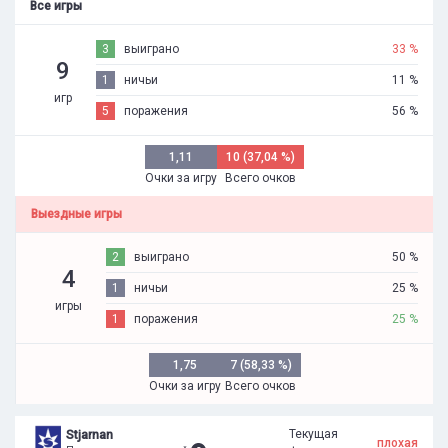
Все игры
3
выиграно
33 %
9
1
ничьи
11 %
игр
5
поражения
56 %
1,11
10 (37,04 %)
Очки за игру
Всего очков
Выездные игры
2
выиграно
50 %
4
1
ничьи
25 %
игры
1
поражения
25 %
1,75
7 (58,33 %)
Очки за игру
Всего очков
Текущая
Stjarnan
плохая