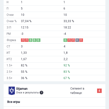
Н
1
1
П
5
6
Очки
10
10
Очки %
37,04 %
33,33 %
З:П
12:15
18:22
РМ
-3
-4
Форма
П
П
В
В
В
В
П
П
Н
П
СТ
3
4
ИТ
1,33
1,8
ИТ2
1,67
2,2
1.5+
82 %
92 %
2.5+
55 %
83 %
3.5+
36 %
67 %
Сегмент в
Stjarnan
4
Очки и результаты
таблице:
Все игры