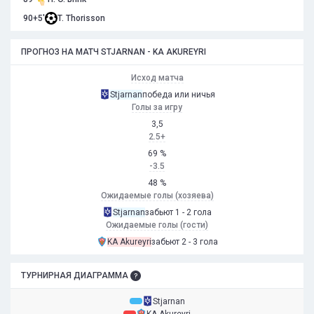
90+5'
T. Thorisson
ПРОГНОЗ НА МАТЧ STJARNAN - KA AKUREYRI
Исход матча
Stjarnan
победа или ничья
Голы за игру
3,5
2.5+
69 %
-3.5
48 %
Ожидаемые голы (хозяева)
Stjarnan
забьют 1 - 2 гола
Ожидаемые голы (гости)
KA Akureyri
забьют 2 - 3 гола
ТУРНИРНАЯ ДИАГРАММА
Stjarnan
KA Akureyri