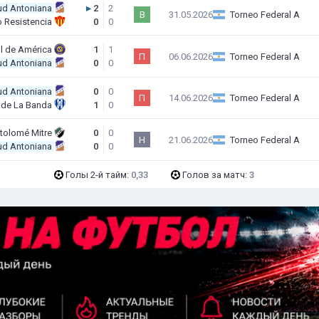
ud Antoniana
▸
2
2
В
31.05.2026
Torneo Federal A
o Resistencia
0
0
l de América
1
1
П
06.06.2026
Torneo Federal A
ud Antoniana
0
0
ud Antoniana
0
0
П
14.06.2026
Torneo Federal A
 de La Banda
1
0
tolomé Mitre
0
0
Н
21.06.2026
Torneo Federal A
ud Antoniana
0
0
Голы 2-й тайм:
0,33
Голов за матч:
3