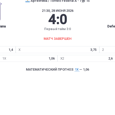
Аргентина / Torneo Federal A - Тур 15
21:30, 28 ИЮНЯ 2026
4
:
0
iana
Defe
Первый тайм 3:0
МАТЧ ЗАВЕРШЕН
1,4
X
3,75
2
1X
1,06
X2
2,6
МАТЕМАТИЧЕСКИЙ ПРОГНОЗ:
1X
— 1,06