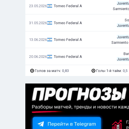
Juvent
23.05.2026
Torneo Federal A
Sarmient
So
31.05.2026
Torneo Federal A
Juvent
Juvent
13.06.2026
Torneo Federal A
Sarmiento
Bar
20.06.2026
Torneo Federal A
Juvent
Голов за матч:
0,83
Голы 1-й тайм:
0,5