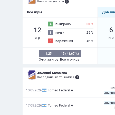
Очки и результаты
Все игры
Домашн
4
выиграно
33 %
12
6
3
ничьи
25 %
игр
игр
5
поражения
42 %
1,25
15 (41,67 %)
Очки за игру
Всего очков
Juventud Antoniana
Последние шесть матчей
Tuc
10.05.2026
Torneo Federal A
Juvent
Juvent
17.05.2026
Torneo Federal A