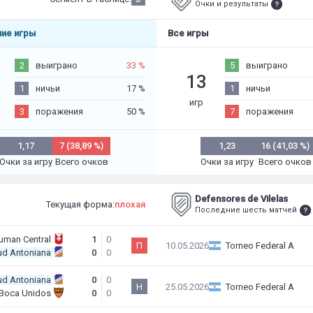
Очки и результаты
ие игры
Все игры
2
выиграно
33 %
5
выиграно
13
1
ничьи
17 %
1
ничьи
игр
3
поражения
50 %
7
поражения
1,17
7 (38,89 %)
1,23
16 (41,03 %)
Очки за игру
Всего очков
Очки за игру
Всего очков
Defensores de Vilelas
Текущая форма:
плохая
Последние шесть матчей
uman Central
1
0
П
10.05.2026
Torneo Federal A
ud Antoniana
0
0
ud Antoniana
0
0
Н
25.05.2026
Torneo Federal A
Boca Unidos
0
0