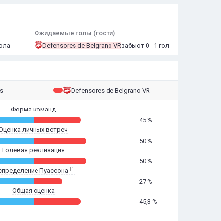
Ожидаемые голы (гости)
гола
Defensores de Belgrano VR
забьют 0 - 1 гол
as
Defensores de Belgrano VR
Форма команд
45 %
Оценка личных встреч
50 %
Голевая реализация
50 %
[1]
спределение Пуассона
27 %
Общая оценка
45,3 %