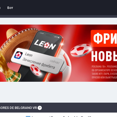
л
Бот
SORES DE BELGRANO VR