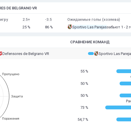
RES DE BELGRANO VR
 игру
2.5+
-3.5
Ожидаемые голы (хозяева)
25 %
86 %
Sportivo Las Parejas
забьют 1 - 2 
СРАВНЕНИЕ КОМАНД
Defensores de Belgrano VR
Sportivo Las Parej
55 %
Пропущено
50 %
50 %
Защита
Ра
73 %
Поражения
54,7 %