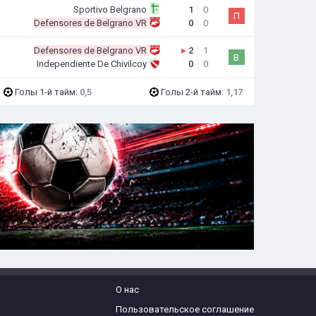
Sportivo Belgrano
1
0
П
Defensores de Belgrano VR
0
0
Defensores de Belgrano VR
▸
2
1
В
Independiente De Chivilcoy
0
0
Голы 1-й тайм:
0,5
Голы 2-й тайм:
1,17
О нас
Пользовательское соглашение