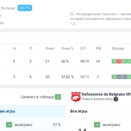
а
больше
54,7 %
[1] - Распределение Пуассона — мат
е
которой учитываются турнирные показ
те
т.д.
Н
П
Очки
Очки %
З:П
РМ
Форма
3
5
21
50 %
18:15
+3
В
П
В
В
5
4
20
47,62 %
10:11
-1
В
Н
Н
В
Defensores de Belgrano VR
Сегмент в таблице:
2
Очки и результаты
ие игры
Все игры
4
выиграно
57 %
6
выиграно