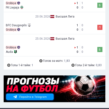
Grobiņa
▸
1
1
В
FK Liepaja
0
0
20.06.2026
Высшая Лига
BFC Daugavpils
1
0
П
Grobiņa
0
0
25.06.2026
Высшая Лига
Grobiņa
▸
1
0
В
Auda
0
0
Голов за матч:
1,83
Голы 1-й тайм:
1
Голы 2-й тайм:
0,83