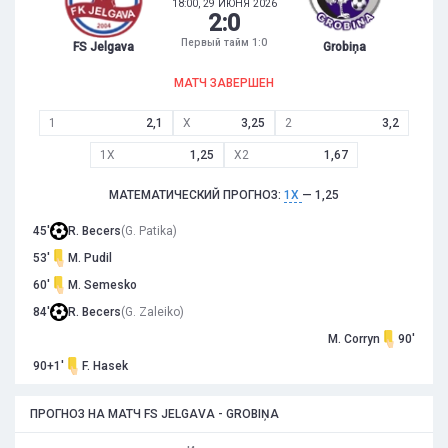
18:00, 29 ИЮНЯ 2026
2
:
0
Первый тайм 1:0
FS Jelgava
Grobiņa
МАТЧ ЗАВЕРШЕН
1
2,1
X
3,25
2
3,2
1X
1,25
X2
1,67
МАТЕМАТИЧЕСКИЙ ПРОГНОЗ:
1X
— 1,25
45'
R. Becers
(G. Patika)
53'
M. Pudil
60'
M. Semesko
84'
R. Becers
(G. Zaleiko)
M. Corryn
90'
90+1'
F. Hasek
ПРОГНОЗ НА МАТЧ FS JELGAVA - GROBIŅA