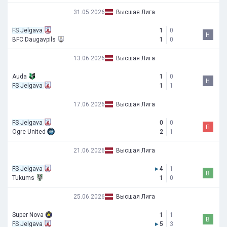
31.05.2026
Высшая Лига
FS Jelgava
1
0
Н
BFC Daugavpils
1
0
13.06.2026
Высшая Лига
Auda
1
0
Н
FS Jelgava
1
1
17.06.2026
Высшая Лига
FS Jelgava
0
0
П
Ogre United
2
1
21.06.2026
Высшая Лига
FS Jelgava
▸
4
1
В
Tukums
1
0
25.06.2026
Высшая Лига
Super Nova
1
1
В
FS Jelgava
▸
5
3