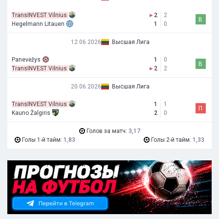
TransINVEST Vilnius
▸
2
2
В
Hegelmann Litauen
1
0
12.06.2026
Высшая Лига
Panevėžys
1
0
В
TransINVEST Vilnius
▸
2
2
20.06.2026
Высшая Лига
TransINVEST Vilnius
1
1
П
Kauno Žalgiris
2
0
Голов за матч:
3,17
Голы 1-й тайм:
1,83
Голы 2-й тайм:
1,33