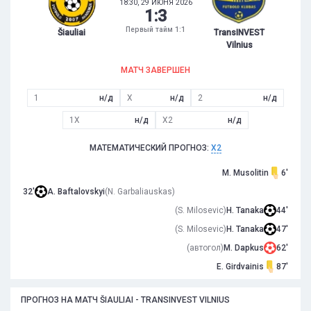
18:30, 29 ИЮНЯ 2026
1
:
3
Первый тайм 1:1
Šiauliai
TransINVEST
Vilnius
МАТЧ ЗАВЕРШЕН
1
н/д
X
н/д
2
н/д
1X
н/д
X2
н/д
МАТЕМАТИЧЕСКИЙ ПРОГНОЗ:
X2
M. Musolitin
6'
32'
A. Baftalovskyi
(N. Garbaliauskas)
(S. Milosevic)
H. Tanaka
44'
(S. Milosevic)
H. Tanaka
47'
(автогол)
M. Dapkus
62'
E. Girdvainis
87'
ПРОГНОЗ НА МАТЧ ŠIAULIAI - TRANSINVEST VILNIUS