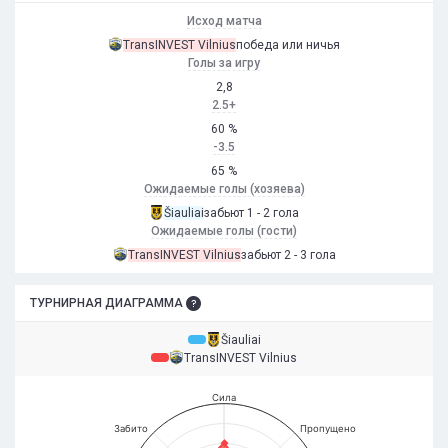
Исход матча
TransINVEST Vilnius
победа или ничья
Голы за игру
2,8
2.5+
60 %
-3.5
65 %
Ожидаемые голы (хозяева)
Šiauliai
забьют 1 - 2 гола
Ожидаемые голы (гости)
TransINVEST Vilnius
забьют 2 - 3 гола
ТУРНИРНАЯ ДИАГРАММА
Šiauliai
TransINVEST Vilnius
Сила
Забито
Пропущено