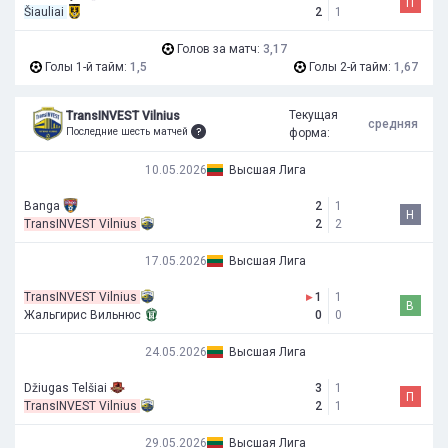
П
Šiauliai
2
1
Голов за матч:
3,17
Голы 1-й тайм:
1,5
Голы 2-й тайм:
1,67
Текущая
TransINVEST Vilnius
средняя
Последние шесть матчей
форма:
10.05.2026
Высшая Лига
Banga
2
1
Н
TransINVEST Vilnius
2
2
17.05.2026
Высшая Лига
TransINVEST Vilnius
▸
1
1
В
Жальгирис Вильнюс
0
0
24.05.2026
Высшая Лига
Džiugas Telšiai
3
1
П
TransINVEST Vilnius
2
1
29.05.2026
Высшая Лига