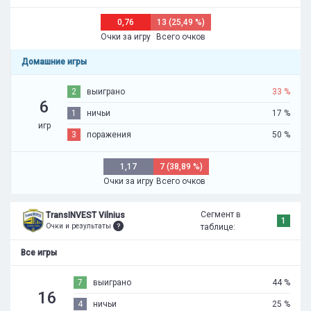
0,76
13 (25,49 %)
Очки за игру
Всего очков
Домашние игры
2
выиграно
33 %
6
1
ничьи
17 %
игр
3
поражения
50 %
1,17
7 (38,89 %)
Очки за игру
Всего очков
Сегмент в
TransINVEST Vilnius
1
Очки и результаты
таблице:
Все игры
7
выиграно
44 %
16
4
ничьи
25 %