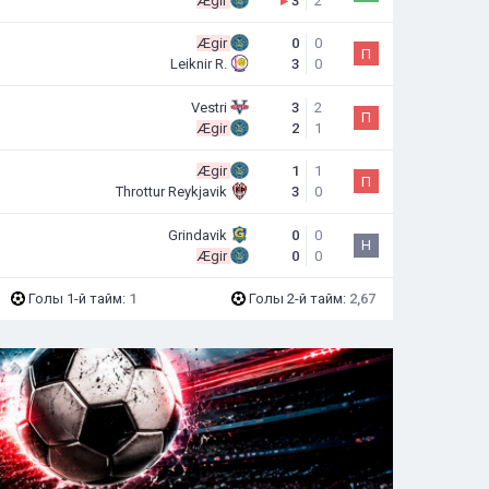
Ægir
▸
3
2
Ægir
0
0
П
Leiknir R.
3
0
Vestri
3
2
П
Ægir
2
1
Ægir
1
1
П
Throttur Reykjavik
3
0
Grindavik
0
0
Н
Ægir
0
0
Голы 1-й тайм:
1
Голы 2-й тайм:
2,67