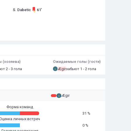
S. Dabetic
61'
 (хозяева)
Ожидаемые голы (гости)
ют 2 - 3 гола
Ægir
забьют 1 - 2 гола
Ægir
Форма команд
31 %
Оценка личных встреч
0 %
Голевая реализация