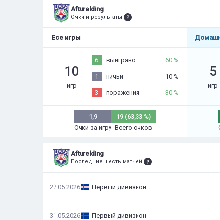
Afturelding
Очки и результаты
Все игры
Домашн
6
выиграно
60 %
10
5
1
ничьи
10 %
игр
игр
3
поражения
30 %
1,9
19 (63,33 %)
Очки за игру
Всего очков
Afturelding
Последние шесть матчей
27.05.2026
Первый дивизион
31.05.2026
Первый дивизион