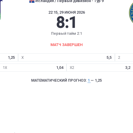
Исландия / Первый дивизион - Тур 9
22:15, 29 ИЮНЯ 2026
8
:
1
Первый тайм 2:1
МАТЧ ЗАВЕРШЕН
1,25
X
5,5
2
1X
1,04
X2
3,2
МАТЕМАТИЧЕСКИЙ ПРОГНОЗ:
1
— 1,25