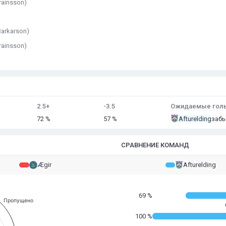
hrainsson)
 Barkarson)
hrainsson)
2.5+
-3.5
Ожидаемые голы
72 %
57 %
Afturelding
забь
СРАВНЕНИЕ КОМАНД
Ægir
Afturelding
69 %
Пропущено
100 %