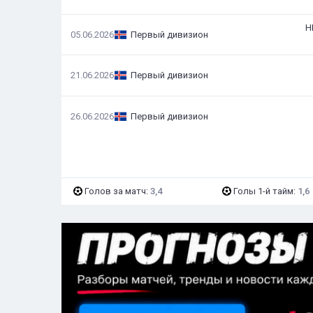
H
05.06.2026
Первый дивизион
21.06.2026
Первый дивизион
26.06.2026
Первый дивизион
Голов за матч:
3,4
Голы 1-й тайм:
1,6