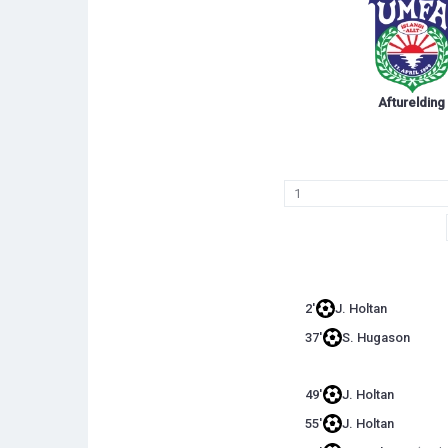
Afturelding
1
2'
J. Holtan
37'
S. Hugason
49'
J. Holtan
55'
J. Holtan