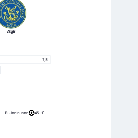
Ægir
7,8
B. Joninuson
45+1'