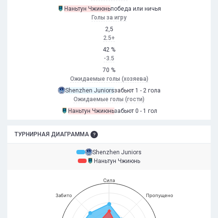
Наньтун Чжиюнь
победа или ничья
Голы за игру
2,5
2.5+
42 %
-3.5
70 %
Ожидаемые голы (хозяева)
Shenzhen Juniors
забьют 1 - 2 гола
Ожидаемые голы (гости)
Наньтун Чжиюнь
забьют 0 - 1 гол
ТУРНИРНАЯ ДИАГРАММА
Shenzhen Juniors
Наньтун Чжиюнь
Сила
Забито
Пропущено