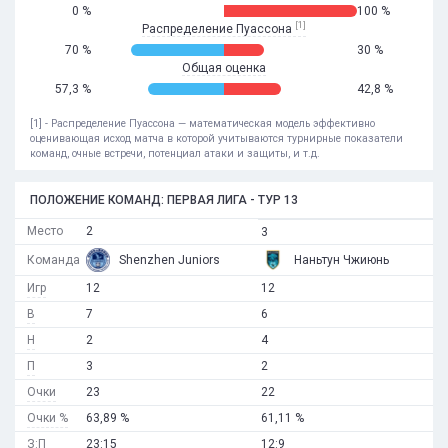
0 %
100 %
[1]
Распределение Пуассона
70 %
30 %
Общая оценка
57,3 %
42,8 %
[1] - Распределение Пуассона — математическая модель эффективно
оценивающая исход матча в которой учитываются турнирные показатели
команд, очные встречи, потенциал атаки и защиты, и т.д.
ПОЛОЖЕНИЕ КОМАНД: ПЕРВАЯ ЛИГА - ТУР 13
Место
2
3
Команда
Shenzhen Juniors
Наньтун Чжиюнь
Игр
12
12
В
7
6
Н
2
4
П
3
2
Очки
23
22
Очки %
63,89 %
61,11 %
З:П
23:15
12:9