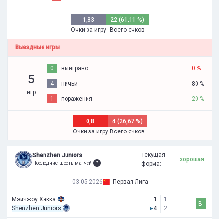
1,83
22 (61,11 %)
Очки за игру
Всего очков
Выездные игры
0
выиграно
0 %
5
4
ничьи
80 %
игр
1
поражения
20 %
0,8
4 (26,67 %)
Очки за игру
Всего очков
Текущая
Shenzhen Juniors
хорошая
Последние шесть матчей
форма:
03.05.2026
Первая Лига
Мэйчжоу Хакка
1
1
В
Shenzhen Juniors
▸
4
2