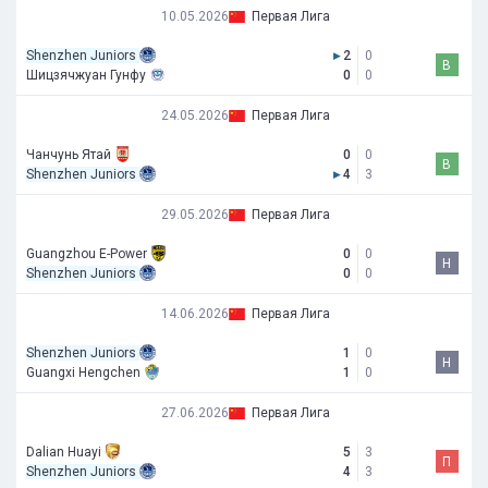
10.05.2026
Первая Лига
Shenzhen Juniors
▸
2
0
В
Шицзячжуан Гунфу
0
0
24.05.2026
Первая Лига
Чанчунь Ятай
0
0
В
Shenzhen Juniors
▸
4
3
29.05.2026
Первая Лига
Guangzhou E-Power
0
0
Н
Shenzhen Juniors
0
0
14.06.2026
Первая Лига
Shenzhen Juniors
1
0
Н
Guangxi Hengchen
1
0
27.06.2026
Первая Лига
Dalian Huayi
5
3
П
Shenzhen Juniors
4
3