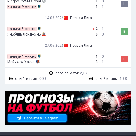
Ningbo Professional
1
0
Н
Наньтун Чжиюнь
1
1
14.06.2026
Первая Лига
Наньтун Чжиюнь
▸
2
1
В
Яньбянь Лонджинь
0
0
27.06.2026
Первая Лига
Наньтун Чжиюнь
1
0
П
Мэйчжоу Хакка
3
1
Голов за матч:
2,17
Голы 1-й тайм:
0,83
Голы 2-й тайм:
1,33