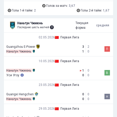
Голов за матч:
3,67
Голы 1-й тайм:
2
Голы 2-й тайм:
1,67
Текущая
Наньтун Чжиюнь
средняя
Последние шесть матчей
форма:
02.05.2026
Первая Лига
Guangzhou E-Power
3
2
П
Наньтун Чжиюнь
1
0
10.05.2026
Первая Лига
Наньтун Чжиюнь
▸
1
0
В
Уси Угоу
0
0
23.05.2026
Первая Лига
Guangxi Hengchen
0
0
Н
Наньтун Чжиюнь
0
0
29.05.2026
Первая Лига