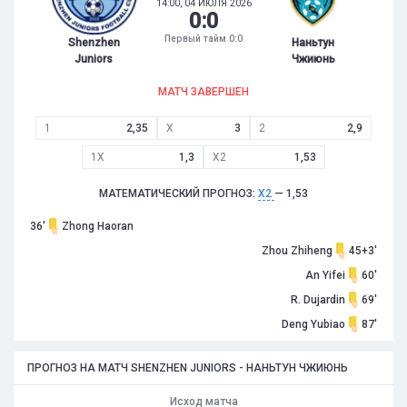
14:00, 04 ИЮЛЯ 2026
0
:
0
Первый тайм 0:0
Shenzhen
Наньтун
Juniors
Чжиюнь
МАТЧ ЗАВЕРШЕН
1
2,35
X
3
2
2,9
1X
1,3
X2
1,53
МАТЕМАТИЧЕСКИЙ ПРОГНОЗ:
X2
— 1,53
36'
Zhong Haoran
Zhou Zhiheng
45+3'
An Yifei
60'
R. Dujardin
69'
Deng Yubiao
87'
ПРОГНОЗ НА МАТЧ SHENZHEN JUNIORS - НАНЬТУН ЧЖИЮНЬ
Исход матча