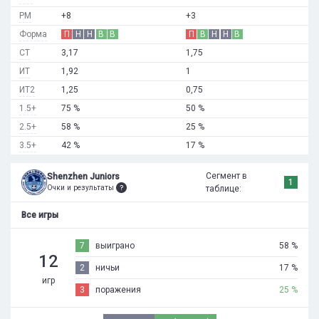
РМ
+8
+3
Форма
П
Н
Н
В
В
П
В
Н
Н
В
СТ
3,17
1,75
ИТ
1,92
1
ИТ2
1,25
0,75
1.5+
75 %
50 %
2.5+
58 %
25 %
3.5+
42 %
17 %
Сегмент в
Shenzhen Juniors
1
Очки и результаты
таблице:
Все игры
7
выиграно
58 %
12
2
ничьи
17 %
игр
3
поражения
25 %