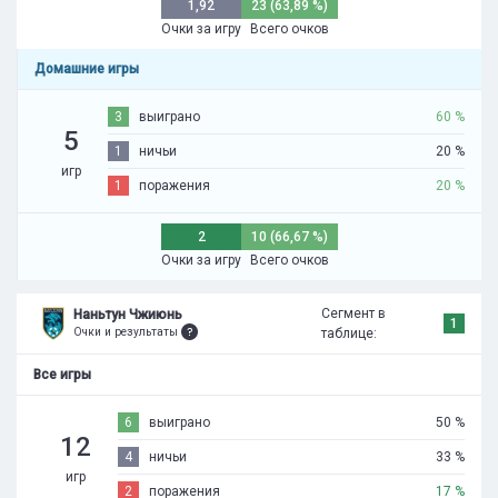
1,92
23 (63,89 %)
Очки за игру
Всего очков
Домашние игры
3
выиграно
60 %
5
1
ничьи
20 %
игр
1
поражения
20 %
2
10 (66,67 %)
Очки за игру
Всего очков
Сегмент в
Наньтун Чжиюнь
1
Очки и результаты
таблице:
Все игры
6
выиграно
50 %
12
4
ничьи
33 %
игр
2
поражения
17 %