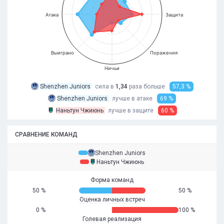
Атака
Защита
Выиграно
Поражения
Ничьи
Shenzhen Juniors
сила в
1,34
раза
больше
57,3 %
Shenzhen Juniors
лучше в атаке
69 %
Наньтун Чжиюнь
лучше в защите
60 %
СРАВНЕНИЕ КОМАНД
Shenzhen Juniors
Наньтун Чжиюнь
Форма команд
50 %
50 %
Оценка личных встреч
0 %
100 %
Голевая реализация