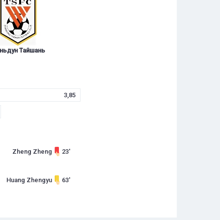
ньдун Тайшань
3,85
Zheng Zheng
23'
Huang Zhengyu
63'