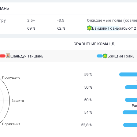
ШАНЬ
гру
2.5+
-3.5
Ожидаемые голы (хозяе
69 %
62 %
Бэйцзин Гоань
забьют 2 
СРАВНЕНИЕ КОМАНД
Шаньдун Тайшань
Бэйцзин Гоань
59 %
Пропущено
50 %
50 %
Защита
Ра
54 %
Поражения
52,8 %