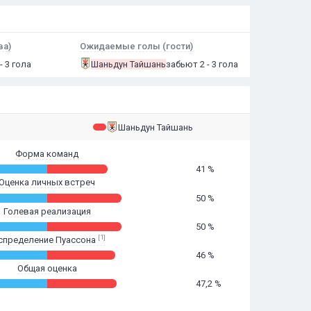
ва)
Ожидаемые голы (гости)
- 3 гола
Шаньдун Тайшань
забьют 2 - 3 гола
Шаньдун Тайшань
Форма команд
41 %
Оценка личных встреч
50 %
Голевая реализация
50 %
[1]
спределение Пуассона
46 %
Общая оценка
47,2 %