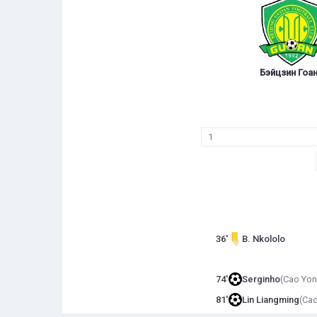
Бэйцзин Гоа
1
36'
B. Nkololo
74'
Serginho
(Cao Yon
81'
Lin Liangming
(Cao