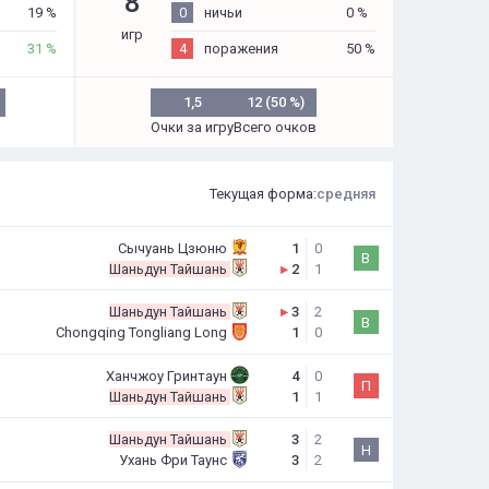
8
19 %
0
ничьи
0 %
игр
31 %
4
поражения
50 %
1,5
12 (50 %)
Очки за игру
Всего очков
Текущая форма:
средняя
Сычуань Цзюню
1
0
В
Шаньдун Тайшань
▸
2
1
Шаньдун Тайшань
▸
3
2
В
Chongqing Tongliang Long
1
0
Ханчжоу Гринтаун
4
0
П
Шаньдун Тайшань
1
1
Шаньдун Тайшань
3
2
Н
Ухань Фри Таунс
3
2