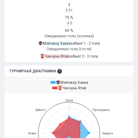
3
2.5+
75 %
-3.5
66 %
Ожидаемые голы (хозяева)
Мэйчжоу Хакка
забьют 1 - 2 гола
Ожидаемые голы (гости)
Чанчунь Ятай
забьют 2 - 3 гола
ТУРНИРНАЯ ДИАГРАММА
Мэйчжоу Хакка
Чанчунь Ятай
Сила
Забито
Пропущено
Атака
Защита