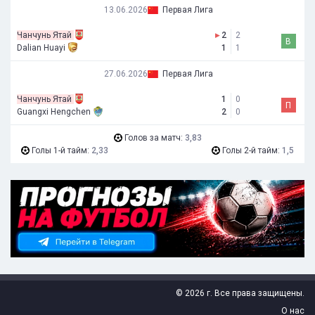
13.06.2026
Первая Лига
Чанчунь Ятай
▸
2
2
В
Dalian Huayi
1
1
27.06.2026
Первая Лига
Чанчунь Ятай
1
0
П
Guangxi Hengchen
2
0
Голов за матч:
3,83
Голы 1-й тайм:
2,33
Голы 2-й тайм:
1,5
© 2026 г. Все права защищены.
О нас