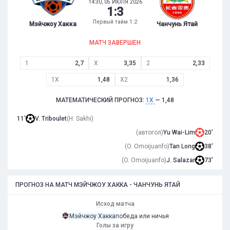
14:30, 05 ИЮЛЯ 2026
1
:
3
Первый тайм 1:2
Мэйчжоу Хакка
Чанчунь Ятай
МАТЧ ЗАВЕРШЕН
1
2,7
X
3,35
2
2,33
1X
1,48
X2
1,36
МАТЕМАТИЧЕСКИЙ ПРОГНОЗ:
1X
— 1,48
11'
V. Triboulet
(H. Sakhi)
(автогол)
Yu Wai-Lim
20'
(O. Omoijuanfo)
Tan Long
38'
(O. Omoijuanfo)
J. Salazar
73'
ПРОГНОЗ НА МАТЧ МЭЙЧЖОУ ХАККА - ЧАНЧУНЬ ЯТАЙ
Исход матча
Мэйчжоу Хакка
победа или ничья
Голы за игру