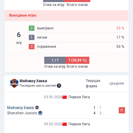
Очки за игру
Всего очков
Выездные игры
2
выиграно
33 %
6
1
ничьи
17 %
игр
3
поражения
50 %
1,17
7 (38,89 %)
Очки за игру
Всего очков
Текущая
Мэйчжоу Хакка
средняя
Последние шесть матчей
форма:
03.05.2026
Первая Лига
Мэйчжоу Хакка
1
1
П
Shenzhen Juniors
4
2
09.05.2026
Первая Лига