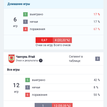
Домашние игры
1
выиграно
17 %
6
1
ничьи
17 %
игр
4
поражения
67 %
0,67
4 (22,22 %)
Очки за игру
Всего очков
Сегмент в
Чанчунь Ятай
3
Очки и результаты
таблице:
Все игры
5
выиграно
42 %
12
1
ничьи
8 %
игр
6
поражения
50 %
1
12 (33,33 %)