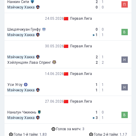
Нанкин Сити
2
1
П
Мэйчжоу Хакка
0
0
24.05.2026
Первая Лига
Шицзячжуан Гунфу
0
0
В
Мэйчжоу Хакка
▸
1
1
30.05.2026
Первая Лига
Мэйчжоу Хакка
2
1
Н
Хэйлунцзян Лава Спринг
2
2
14.06.2026
Первая Лига
Уси Угоу
1
1
Н
Мэйчжоу Хакка
1
1
27.06.2026
Первая Лига
Наньтун Чжиюнь
1
0
В
Мэйчжоу Хакка
▸
3
1
Голов за матч:
3
Голы 1-й тайм:
1,83
Голы 2-й тайм:
1,17