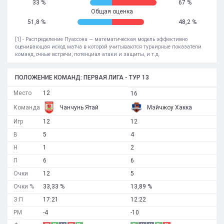
33 %
67 %
Общая оценка
51,8 %
48,2 %
[1] - Распределение Пуассона — математическая модель эффективно
оценивающая исход матча в которой учитываются турнирные показатели
команд, очные встречи, потенциал атаки и защиты, и т.д.
ПОЛОЖЕНИЕ КОМАНД: ПЕРВАЯ ЛИГА - ТУР 13
Место
12
16
Команда
Чанчунь Ятай
Мэйчжоу Хакка
Игр
12
12
В
5
4
Н
1
2
П
6
6
Очки
12
5
Очки %
33,33 %
13,89 %
З:П
17:21
12:22
РМ
-4
-10