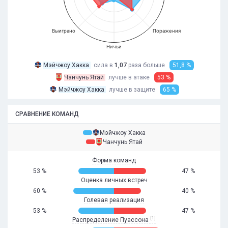
Выиграно
Поражения
Ничьи
Мэйчжоу Хакка
сила в
1,07
раза
больше
51,8 %
Чанчунь Ятай
лучше в атаке
53 %
Мэйчжоу Хакка
лучше в защите
65 %
СРАВНЕНИЕ КОМАНД
Мэйчжоу Хакка
Чанчунь Ятай
Форма команд
53 %
47 %
Оценка личных встреч
60 %
40 %
Голевая реализация
53 %
47 %
[1]
Распределение Пуассона