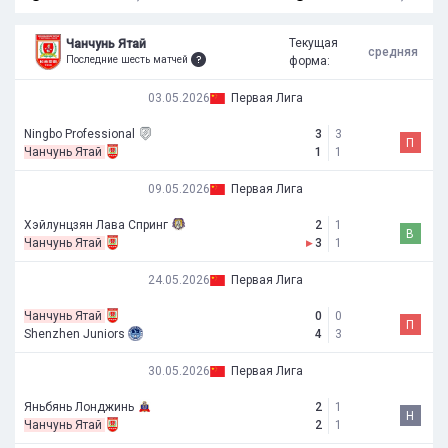
Текущая
Чанчунь Ятай
средняя
Последние шесть матчей
форма:
03.05.2026
Первая Лига
Ningbo Professional
3
3
П
Чанчунь Ятай
1
1
09.05.2026
Первая Лига
Хэйлунцзян Лава Спринг
2
1
В
Чанчунь Ятай
▸
3
1
24.05.2026
Первая Лига
Чанчунь Ятай
0
0
П
Shenzhen Juniors
4
3
30.05.2026
Первая Лига
Яньбянь Лонджинь
2
1
Н
Чанчунь Ятай
2
1