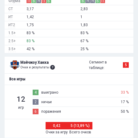
Форма
П
В
Н
П
В
В
Н
Н
В
П
СТ
3,17
2,83
ИТ
1,42
1
ИТ2
1,75
1,83
1.5+
83 %
83 %
2.5+
83 %
67 %
3.5+
42 %
25 %
Сегмент в
Мэйчжоу Хакка
5
Очки и результаты
таблице:
Все игры
4
выиграно
33 %
12
2
ничьи
17 %
игр
6
поражения
50 %
0,42
5 (13,89 %)
Очки за игру
Всего очков