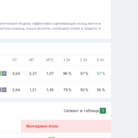
ематическая модель эффективно оценивающая исход матча в
атели команд, очные встречи, потенциал атаки и защиты, и
СТ
ИТ
ИТ2
1.5+
2.5+
3.5+
3,64
2,57
1,07
86 %
57 %
57 %
Н
2,64
1,21
1,43
79 %
50 %
36 %
Н
Сегмент в таблице:
1
Выездные игры