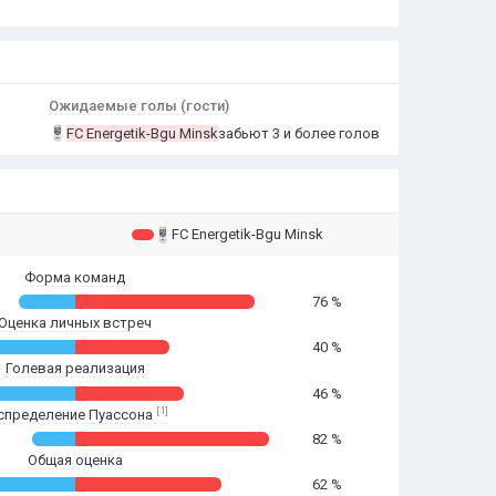
Ожидаемые голы (гости)
FC Energetik-Bgu Minsk
забьют 3 и более голов
FC Energetik-Bgu Minsk
Форма команд
76 %
Оценка личных встреч
40 %
Голевая реализация
46 %
[1]
спределение Пуассона
82 %
Общая оценка
62 %