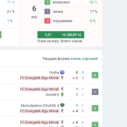
71 %
5
выиграно
83 %
6
21 %
1
ничьи
17 %
игр
7 %
0
поражения
0 %
2,67
16 (88,89 %)
Очки за игру
Всего очков
Текущая форма:
очень хорошая
Orsha
0
0
В
FC Energetik-Bgu Minsk
▸
2
0
FC Energetik-Bgu Minsk
1
1
Н
Gomel II
1
1
Molodechno-DYuSSh 4
1
1
В
FC Energetik-Bgu Minsk
▸
4
0
FC Energetik-Bgu Minsk
▸
4
3
В