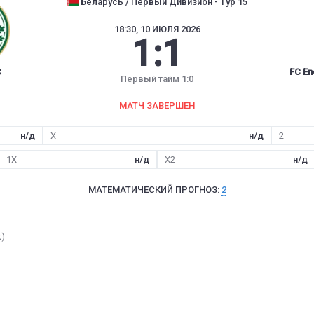
Беларусь / Первый Дивизион - Тур 15
18:30, 10 ИЮЛЯ 2026
1
:
1
C
FC En
Первый тайм 1:0
МАТЧ ЗАВЕРШЕН
н/д
X
н/д
2
1X
н/д
X2
н/д
МАТЕМАТИЧЕСКИЙ ПРОГНОЗ:
2
k)