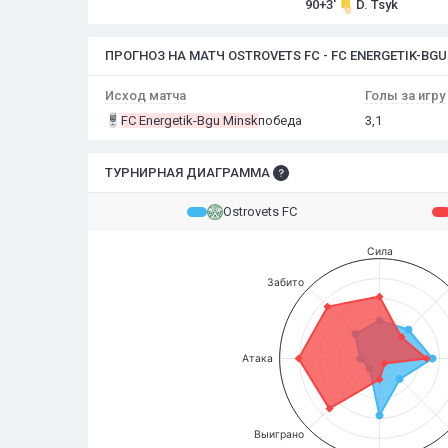
90+3'
D. Tsyk
ПРОГНОЗ НА МАТЧ OSTROVETS FC - FC ENERGETIK-BGU
Исход матча
Голы за игру
FC Energetik-Bgu Minsk
победа
3,1
ТУРНИРНАЯ ДИАГРАММА
Ostrovets FC
Сила
Забито
Атака
Выиграно