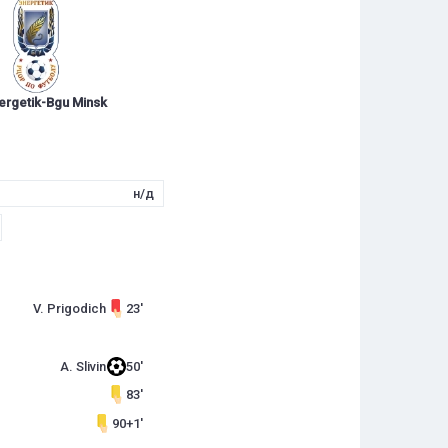
ergetik-Bgu Minsk
н/д
V. Prigodich
23'
A. Slivin
50'
83'
90+1'