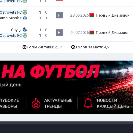
Ostrovets FC
1
0
Ostrovets FC
1
0
Н
28.06.2026
Первый Дивизион
amo Minsk II
1
1
Слуцк
1
0
Н
04.07.2026
Первый Дивизион
Ostrovets FC
1
0
Голы 2-й тайм:
2,17
Голов за матч:
4,5