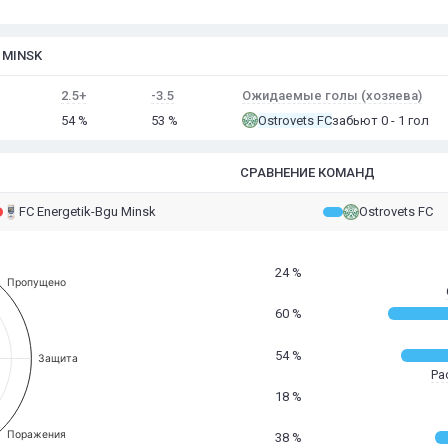
 MINSK
2.5+
-3.5
Ожидаемые голы (хозяева)
54 %
53 %
Ostrovets FC
забьют 0 - 1 гол
СРАВНЕНИЕ КОМАНД
FC Energetik-Bgu Minsk
Ostrovets FC
24 %
Пропущено
60 %
54 %
Защита
Ра
18 %
Поражения
38 %