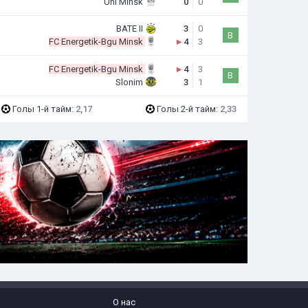
Uni Minsk
0
0
BATE II
3
0
В
FC Energetik-Bgu Minsk
▸
4
3
FC Energetik-Bgu Minsk
▸
4
3
В
Slonim
3
1
Голы 1-й тайм:
2,17
Голы 2-й тайм:
2,33
О нас