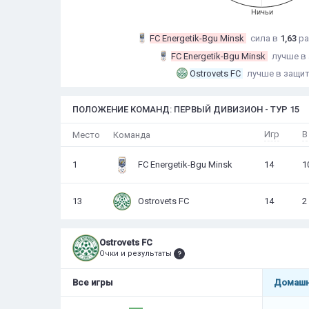
Ничьи
FC Energetik-Bgu Minsk
сила в
1,63
р
FC Energetik-Bgu Minsk
лучше в
Ostrovets FC
лучше в защи
ПОЛОЖЕНИЕ КОМАНД: ПЕРВЫЙ ДИВИЗИОН - ТУР 15
Игр
В
Место
Команда
1
FC Energetik-Bgu Minsk
14
1
13
Ostrovets FC
14
2
Ostrovets FC
Очки и результаты
Все игры
Домашн