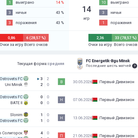
1
выиграно
14 %
10
выиграно
14
3
ничьи
43 %
3
ничьи
игр
3
поражения
43 %
1
поражения
0,86
6 (28,57 %)
2,36
33 (78,57 %)
Очки за игру
Всего очков
Очки за игру
Всего очков
FC Energetik-Bgu Minsk
Текущая форма:
средняя
Последние шесть матчей
Ostrovets FC
▸
3
2
В
30.05.2026
Первый Дивизион
Uni Minsk
2
0
Ostrovets FC
0
0
Н
07.06.2026
Первый Дивизион
BATE II
0
0
Slonim
1
0
Н
13.06.2026
Первый Дивизион
Ostrovets FC
1
0
р Солигорск
4
0
П
21.06.2026
Первый Дивизион