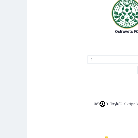
Ostrovets F
1
36'
D. Tsyk
(G. Skripni