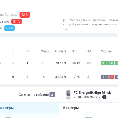
аза
больше
62 %
[1] - Распределение Пуассона — мат
 атаке
81 %
которой учитываются турнирные показ
те
53 %
т.д.
Н
П
Очки
Очки %
З:П
РМ
Форма
0
3
1
33
78,57 %
36:15
+21
В
В
В
В
8
4
14
33,33 %
17:20
-3
Н
Н
П
Н
FC Energetik-Bgu Minsk
Сегмент в таблице:
3
Очки и результаты
ие игры
Все игры