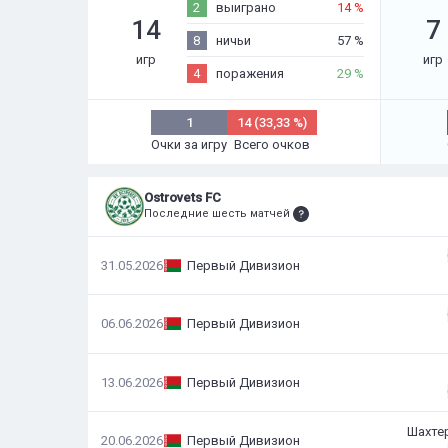
2
выиграно
14 %
14
7
8
ничьи
57 %
игр
игр
4
поражения
29 %
1
14 (33,33 %)
Очки за игру
Всего очков
Ostrovets FC
Последние шесть матчей
31.05.2026
Первый Дивизион
06.06.2026
Первый Дивизион
13.06.2026
Первый Дивизион
Шахте
20.06.2026
Первый Дивизион