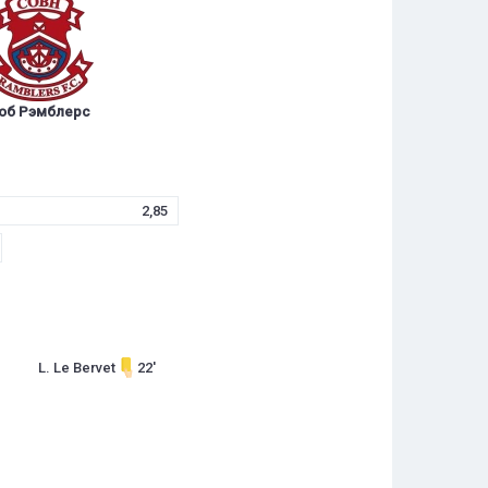
об Рэмблерс
2,85
L. Le Bervet
22'