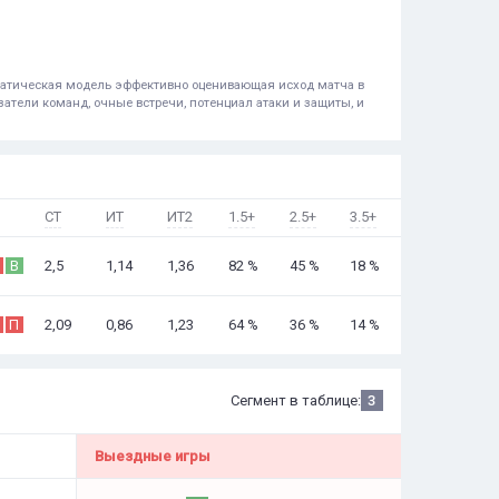
ематическая модель эффективно оценивающая исход матча в
атели команд, очные встречи, потенциал атаки и защиты, и
СТ
ИТ
ИТ2
1.5+
2.5+
3.5+
2,5
1,14
1,36
82 %
45 %
18 %
В
2,09
0,86
1,23
64 %
36 %
14 %
П
Сегмент в таблице:
3
Выездные игры