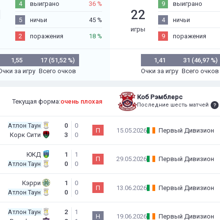
4
выиграно
36 %
9
выиграно
1
22
5
ничьи
45 %
4
ничьи
р
игры
2
поражения
18 %
9
поражения
1,55
17 (51,52 %)
1,41
31 (46,97 %)
Очки за игру
Всего очков
Очки за игру
Всего очков
Коб Рэмблерс
Текущая форма:
очень плохая
Последние шесть матчей
Атлон Таун
0
0
П
15.05.2026
Первый Дивизион
Корк Сити
3
0
ЮКД
1
1
П
29.05.2026
Первый Дивизион
Атлон Таун
0
0
Кэрри
1
0
П
13.06.2026
Первый Дивизион
Атлон Таун
0
0
Атлон Таун
2
1
Н
19.06.2026
Первый Дивизион