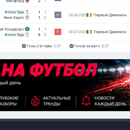
Вексфорд
2
1
Атлон Таун
1
1
Н
26.06.2026
Первый Дивизион
Финн Харпс
1
0
ей Уондерерс
1
1
П
03.07.2026
Первый Дивизион
Атлон Таун
0
0
Голы 2-й тайм:
1,17
Голов за матч:
2,17