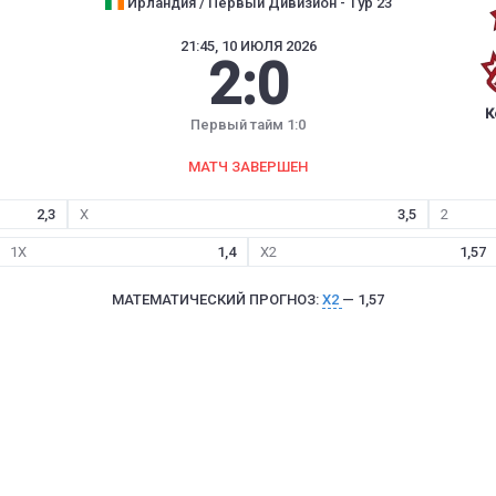
Ирландия / Первый Дивизион - Тур 23
21:45, 10 ИЮЛЯ 2026
2
:
0
К
Первый тайм 1:0
МАТЧ ЗАВЕРШЕН
2,3
X
3,5
2
1X
1,4
X2
1,57
МАТЕМАТИЧЕСКИЙ ПРОГНОЗ:
X2
— 1,57