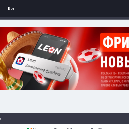
л
Бот