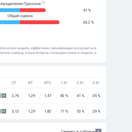
[1]
спределение Пуассона
41 %
Общая оценка
63,2 %
ематическая модель эффективно оценивающая исход матча в
атели команд, очные встречи, потенциал атаки и защиты, и
СТ
ИТ
ИТ2
1.5+
2.5+
3.5+
2,76
1,29
1,47
82 %
41 %
35 %
Н
3,12
1,29
1,82
71 %
53 %
29 %
Н
Сегмент в таблице:
3