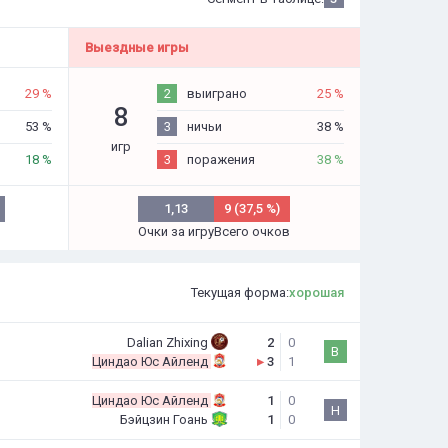
Выездные игры
29 %
2
выиграно
25 %
8
53 %
3
ничьи
38 %
игр
18 %
3
поражения
38 %
1,13
9 (37,5 %)
Очки за игру
Всего очков
Текущая форма:
хорошая
Dalian Zhixing
2
0
В
Циндао Юс Айленд
▸
3
1
Циндао Юс Айленд
1
0
Н
Бэйцзин Гоань
1
0