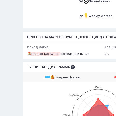
54'
Gabriel Xavier
72'
Wesley Moraes
ПРОГНОЗ НА МАТЧ СЫЧУАНЬ ЦЗЮНЮ - ЦИНДАО ЮС 
Исход матча
Голы з
Циндао Юс Айленд
победа или ничья
2,9
ТУРНИРНАЯ ДИАГРАММА
Сычуань Цзюню
Сила
Забито
Атака