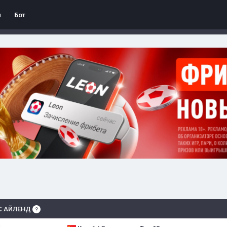
л
Бот
С АЙЛЕНД