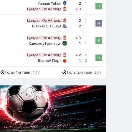
Yunnan Yukun
2
1
В
Циндао Юс Айленд
▸
3
1
Циндао Юс Айленд
2
1
Н
Шанхай Шэньхуа
2
1
Циндао Юс Айленд
▸
3
1
В
Ханчжоу Гринтаун
1
1
Циндао Юс Айленд
▸
2
0
В
Шанхай Порт
1
0
Голы 1-й тайм:
1,17
Голы 2-й тайм:
2,67