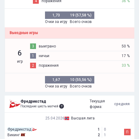
4
поражения
36 %
1,73
19 (57,58 %)
Очки за игру
Всего очков
Выездные игры
3
выиграно
50 %
6
1
ничьи
17 %
игр
2
поражения
33 %
1,67
10 (55,56 %)
Очки за игру
Всего очков
Текущая
Фредрикстад
средняя
Последние шесть матчей
форма:
25.04.2026
Высшая лига
Фредрикстад
1
0
П
Викинг
2
1