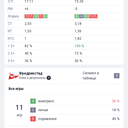
З:П
17:11
15:20
РМ
+6
-5
Форма
П
П
В
П
В
В
Н
В
П
П
СТ
2,55
3,18
ИТ
1,55
1,36
ИТ2
1
1,82
1.5+
82 %
100 %
2.5+
45 %
73 %
3.5+
36 %
36 %
Сегмент в
Фредрикстад
3
Очки и результаты
таблице:
Все игры
4
выиграно
36 %
11
2
ничьи
18 %
игр
5
поражения
45 %