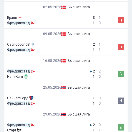
02.05.2026
Высшая лига
Бранн
3
1
П
Фредрикстад
1
0
09.05.2026
Высшая лига
Сарпсборг 08
2
1
П
Фредрикстад
1
1
16.05.2026
Высшая лига
Фредрикстад
▸
2
2
В
Ham-Kam
1
0
25.05.2026
Высшая лига
Саннефьорд
1
0
Н
Фредрикстад
1
0
29.05.2026
Высшая лига
Фредрикстад
▸
2
0
В
Старт
1
1