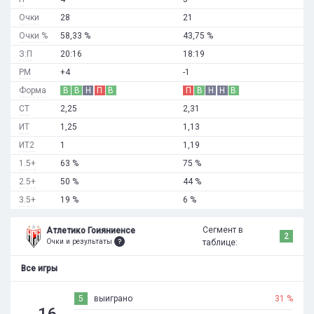
Очки
28
21
Очки %
58,33 %
43,75 %
З:П
20:16
18:19
РМ
+4
-1
Форма
В
В
Н
П
В
П
В
Н
Н
В
СТ
2,25
2,31
ИТ
1,25
1,13
ИТ2
1
1,19
1.5+
63 %
75 %
2.5+
50 %
44 %
3.5+
19 %
6 %
Сегмент в
Атлетико Гоияниенсе
2
Очки и результаты
таблице:
Все игры
5
выиграно
31 %
16