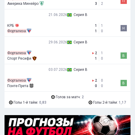
П
Америка Минейро
3
2
21.06.2026
Серия B
КРБ
1
1
Н
Форталеза
1
0
29.06.2026
Серия B
Форталеза
▸
2
1
В
Спорт Ресифи
1
0
03.07.2026
Серия B
Форталеза
▸
2
0
В
Понте-Прета
0
0
Голов за матч:
2
Голы 1-й тайм:
0,83
Голы 2-й тайм:
1,17