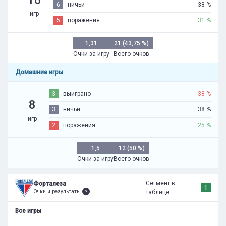
6
ничьи
38 %
игр
5
поражения
31 %
1,31
21 (43,75 %)
Очки за игру
Всего очков
Домашние игры
3
выиграно
38 %
8
3
ничьи
38 %
игр
2
поражения
25 %
1,5
12 (50 %)
Очки за игру
Всего очков
Сегмент в
Форталеза
1
Очки и результаты
таблице:
Все игры