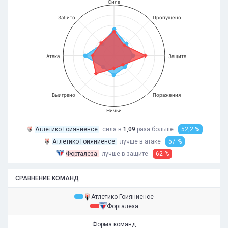
Сила
Забито
Пропущено
Атака
Защита
Выиграно
Поражения
Ничьи
Атлетико Гоияниенсе
сила в
1,09
раза
больше
52,2 %
Атлетико Гоияниенсе
лучше в атаке
57 %
Форталеза
лучше в защите
62 %
СРАВНЕНИЕ КОМАНД
Атлетико Гоияниенсе
Форталеза
Форма команд