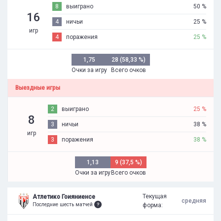
8
выиграно
50 %
16
4
ничьи
25 %
игр
4
поражения
25 %
1,75
28 (58,33 %)
Очки за игру
Всего очков
Выездные игры
2
выиграно
25 %
8
3
ничьи
38 %
игр
3
поражения
38 %
1,13
9 (37,5 %)
Очки за игру
Всего очков
Текущая
Атлетико Гоияниенсе
средняя
Последние шесть матчей
форма: