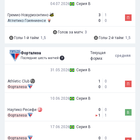
04.07.2026
Серия B
Гремио Новуризонтино
3
1
П
Атлетико Гоияниенсе
0
0
Голов за матч:
3
Голы 1-й тайм:
1,5
Голы 2-й тайм:
1,5
Текущая
Форталеза
средняя
Последние шесть матчей
форма:
31.05.2026
Серия B
Athletic Club
1
0
П
Форталеза
0
0
10.06.2026
Серия B
Наутико Ресифи
0
0
В
Форталеза
▸
1
1
17.06.2026
Серия B
Форталеза
0
0