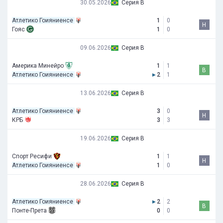
30.05.2026
Серия B
Атлетико Гоияниенсе
1
0
Н
Гояс
1
0
09.06.2026
Серия B
Америка Минейро
1
1
В
Атлетико Гоияниенсе
▸
2
1
13.06.2026
Серия B
Атлетико Гоияниенсе
3
0
Н
КРБ
3
3
19.06.2026
Серия B
Спорт Ресифи
1
1
Н
Атлетико Гоияниенсе
1
0
28.06.2026
Серия B
Атлетико Гоияниенсе
▸
2
2
В
Понте-Прета
0
0